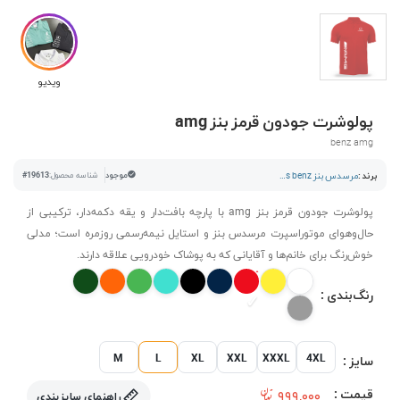
ویدیو
پولوشرت جودون قرمز بنز amg
benz amg
برند :
مرسدس بنز mercedes benz
موجود
شناسه محصول:
#19613
پولوشرت جودون قرمز بنز amg با پارچه بافت‌دار و یقه دکمه‌دار، ترکیبی از
حال‌وهوای موتوراسپرت مرسدس بنز و استایل نیمه‌رسمی روزمره است؛ مدلی
خوش‌رنگ برای خانم‌ها و آقایانی که به پوشاک خودرویی علاقه دارند.
رنگ‌بندی :
M
L
XL
XXL
XXXL
4XL
سایز :
قیمت :
۹۹۹,۰۰۰
راهنمای سایزبندی