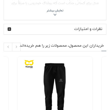
مدل برای کسانی جذاب است که پوشاک خودرویی را صرفاً برای
نمایش لوگو نمی‌خواهند و دنبال لباسی هستند که در استفاده
روزانه هم خوش‌فرم بایستد.
AMG در دنیای مرسدس بنز به بخش خودروهای پرفورمنس و
نسخه‌های قدرتمند این برند اشاره دارد؛ جایی که تمرکز روی
نظرات و امتیازات
موتورهای دست‌ساز، هندلینگ دقیق و حس رانندگی اسپرت
است. به همین دلیل لباس‌هایی با نام AMG معمولاً بین
علاقه‌مندان خودرو، مسابقات اتومبیل‌رانی و کسانی که استایل
اسپرت شهری را دوست دارند محبوبیت زیادی دارند. پولوشرت
خریداران این محصول، محصولات زیر را هم خریده‌اند
جودون قرمز بنز amg این فضا را به شکل پوشیدنی و روزمره وارد
استایل می‌کند.
🔥 ویژگی‌های محصول
پارچه جودون با بافت تنفس‌پذیر و ایستایی مناسب
روی بدن
طراحی آستین کوتاه مناسب استفاده روزمره و فصل‌های
گرم
یقه کلاسیک پولوشرت با دو دکمه برای ظاهر نیمه‌رسمی
چاپ لوگوی مرتبط با Mercedes Benz AMG روی بخش
جلویی لباس
دوخت مرتب و فرم مناسب برای استایل زنانه و مردانه