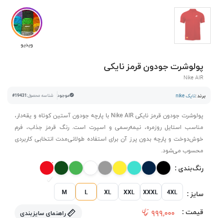
ویدیو
پولوشرت جودون قرمز نایکی
Nike AIR
برند :
نایک nike
موجود
شناسه محصول:
#19431
پولوشرت جودون قرمز نایکی Nike AIR با پارچه جودون آستین کوتاه و یقه‌دار،
مناسب استایل روزمره، نیمه‌رسمی و اسپرت است. رنگ قرمز جذاب، فرم
خوش‌دوخت و پارچه بدون پرز آن برای استفاده طولانی‌مدت انتخابی کاربردی
محسوب می‌شود.
رنگ‌بندی :
M
L
XL
XXL
XXXL
4XL
سایز :
قیمت :
۹۹۹,۰۰۰
راهنمای سایزبندی