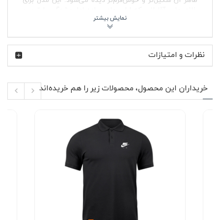
خانم ها و آقایانی که لباس‌های ساده اما چشمگیر را ترجیح
می‌دهند، ترکیب خوبی از راحتی و استایل اسپرت ارائه می‌کند.
نام Nike AIR سال‌هاست در دنیای پوشاک و کفش ورزشی با
فرهنگ استریت‌استایل و ورزش گره خورده است. سری AIR
نظرات و امتیازات
نایک بیشتر با حس تحرک، انرژی و طراحی شهری شناخته
می‌شود و همین موضوع باعث شده لباس‌هایی با این نام، میان
طرفداران استایل اسپرت و روزمره محبوبیت زیادی داشته
باشند. در پولوشرت جودون قرمز نایکی Nike AIR هم همین
خریداران این محصول، محصولات زیر را هم خریده‌اند
فضای اسپرت و مدرن دیده می‌شود؛ لباسی که هم با شلوار
جین هماهنگ می‌شود و هم کنار شلوار اسلش یا کتان ظاهر
جذابی پیدا می‌کند.
✨ ویژگی‌های محصول
پارچه جودون با بافت تنفس‌پذیر و مناسب استفاده
روزمره
طراحی آستین کوتاه مناسب فصل‌های گرم و استایل
لایه‌ای
یقه کلاسیک پولوشرت با دو دکمه برای فرم مرتب‌تر
لباس
رنگ قرمز پرانرژی و مناسب استایل اسپرت و نیمه‌رسمی
پارچه بدون پرز با حفظ ظاهر لباس در استفاده مداوم