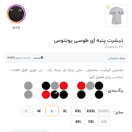
ویدیو
تیشرت پنبه ای طوسی یونتوس
.Juventus F.C
برند :
بایقوش
موجود
شناسه محصول:
#1874
تضمین کیفیت محصول ، نخی پنبه ای درجه یک ، تن خوری فوق العاده ،
مناسب برای فصول گرم
رنگ‌بندی :
S
M
L
XL
XXL
XXXL
XXXXL
سایز :
4XL
5XL
6XL