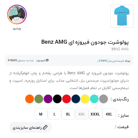
ویدیو
پولوشرت جودون فیروزه ای Benz AMG
BENZ AMG
برند :
مرسدس بنز mercedes benz
ناموجود
شناسه محصول:
#18605
پولوشرت جودون فیروزه ای Benz AMG با طراحی یقه‌دار و چاپ الهام‌گرفته از
دنیای موتوراسپرت مرسدس بنز، انتخابی جذاب برای استایل روزمره، اسپرت و
نیمه‌رسمی آقایان در تمام فصل‌ها است.
رنگ‌بندی :
M
L
XL
XXL
XXXL
4XL
سایز :
قیمت :
راهنمای سایزبندی