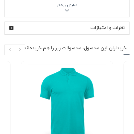
فیروزه‌ای این پولوشرت در کنار شلوار جین ذغالی، شلوار کتان
سفید یا حتی اسلش مشکی ترکیب جذابی می‌سازد و برای خانم
ها و آقایان قابل استفاده است.
نظرات و امتیازات
AMG در دنیای مرسدس بنز فقط یک نام ساده نیست؛ بخشی از
هویت خودروهای پرفورمنس این برند آلمانی به حساب می‌آید.
علاقه‌مندان AMG معمولاً به طراحی اسپرت، صدای موتورهای
قدرتمند و جزئیات مسابقه‌ای علاقه دارند و همین فضا در
خریداران این محصول، محصولات زیر را هم خریده‌اند
لباس‌های مرتبط با این برند هم دیده می‌شود. روی این
پولوشرت، چاپ لوگوی BENZ AMG در بخش جلویی لباس قرار
گرفته و فرم مینیمال آن باعث شده لباس بیش از حد شلوغ
نشود. ترکیب رنگ فیروزه‌ای با جزئیات چاپ مشکی و سفید
ظاهر لباس را مدرن‌تر کرده و حس لباس‌های کالکشن تیمی
موتوراسپرت را منتقل می‌کند.
🔥 ویژگی‌های محصول
پارچه جودون با بافت تنفس‌پذیر و مناسب استفاده
روزمره
طراحی آستین کوتاه مناسب فصل‌های گرم و استایل
لایه‌ای در پاییز
یقه کلاسیک دو دکمه با فرم نیمه‌رسمی
چاپ لوگوی BENZ AMG روی بخش جلویی لباس