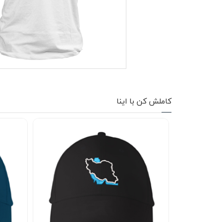
کاپشن زمستانی
تیشرت آستین بلند
شلوار اسلش
پافر
شلوارک
کاملش کن با اینا
کفش
دورس
کوله و کیف
هودی
سویشرت زیپدار