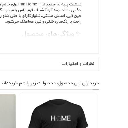
تیشرت پنبه ای 
جذابی باشد. یقه گرد کشباف فرم لباس را مرتب نگه
جین آبی، اسلش مشکی، شلوار کارگو یا حتی شلوار
راحت با رنگ‌های خنثی و تیره هماهنگ می‌شود.
✨ ویژگی‌های محصول
تیشرت پنبه ای با بافت نرم و تنفس‌پذیر
رنگ سفید کاربردی مناسب استایل روزمره و
یقه گرد کشباف با فرم راحت برای استفاده ط
آستین کوتاه مناسب استفاده چهار فصل
نظرات و امتیازات
پارچه بدون پرز با ظاهر مرتب بعد از استفاده
دوخت راحت مناسب خانم ها و آقایان
مقاومت مناسب در برابر آب رفت با شست
خریداران این محصول، محصولات زیر را هم خریده‌اند
چاپ جلویی ساده و مینیمال با حس مدرن و 
در تیشرت پ
پیاده‌روی، استفاده طولانی در محل کار غیررسمی 
پرزی پیدا نکند و ظاهر تمیز سفید آن حفظ شود. چاپ
ساده متمایز کند.
اسم Iran Home روی این مدل، حس نز
ساده روزانه دیده شود و برای کسانی که به استایل