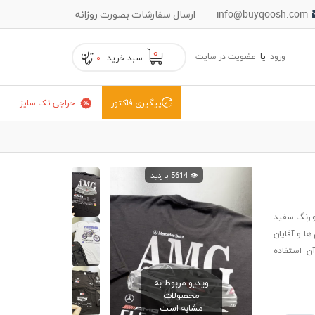
info@buyqoosh.com
ارسال سفارشات بصورت روزانه
۰
ورود
یا
عضویت در سایت
سبد خرید :
۰
حراجی تک سایز
پیگیری فاکتور
👁️ 5614 بازدید
راحی مینیمال و رنگ سفید
ها و آقایان
ن استفاده
ویدیو مربوط به
محصولات
مشابه است