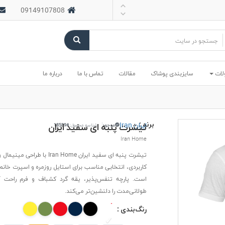
09149107808
لات
سایزبندی پوشاک
مقالات
تماس با ما
درباره ما
برند :
ایران Iran
تیشرت پنبه ای سفید ایران
موجود
شناسه محصول:
#18589
Iran Home
تیشرت پنبه ای سفید ایران Iran Home با ط
کاربردی، انتخابی مناسب برای استایل روزمره و اسپرت خانم 
است. پارچه تنفس‌پذیر، یقه گرد کشباف و فرم راحت آ
طولانی‌مدت را دلنشین‌تر می‌کند.
رنگ‌بندی :