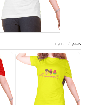
کاپشن زمستانی
تیشرت آستین بلند
شلوار اسلش
پافر
کاملش کن با اینا
شلوارک
کفش
دورس
کوله و کیف
هودی
سویشرت زیپدار