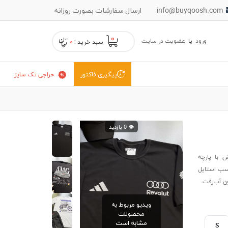
info@buyqoosh.com
ارسال سفارشات بصورت روزانه
۰
ورود
یا
عضویت در سایت
سبد خرید :
۰
حراجی تک سایز
پیگیری فاکتور
👁️ 0 بازدید
i از برند بایقوش با پارچه
کشباف و چاپ جذاب ice cream، مناسب استایل
ون آب‌رفت.
ویدیو مربوط به
محصولات
مشابه است
S