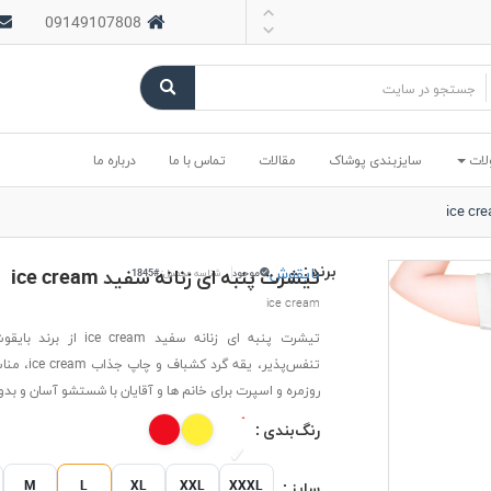
09149107808
لات
سایزبندی پوشاک
مقالات
تماس با ما
درباره ما
برند :
بایقوش
تیشرت پنبه ای زنانه سفید ice cream
موجود
شناسه محصول:
#1845
ice cream
تیشرت پنبه ای زنانه سفید ce cream
تنفس‌پذیر، یقه گرد 
روزمره و اسپرت برای خانم ها و آقایان با شستشو آسان و بد
رنگ‌بندی :
M
L
XL
XXL
XXXL
سایز :