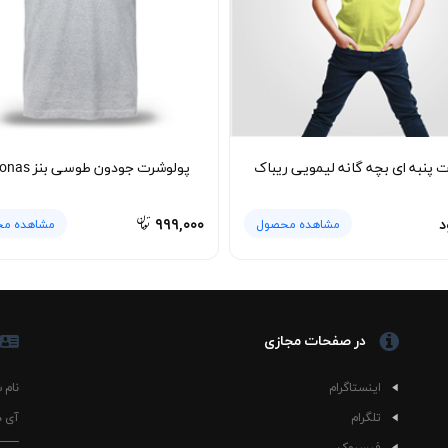
رتب روز اول را حفظ خواهد کرد.
نانه سفید ice cream ترکیبی از راحتی، طراحی شاد و کاربرد روزمره است؛ لباسی که می‌تواند پایه بسیا
 پنبه ای بچه گانه لیمویی ریباک
پولوشرت جودون طوسی بنز petronas
د
۹۹۹,۰۰۰
مشاهده محصول
مشاهده م
در صفحات مجازی
اینستاگرام
نام 
تلگرام
آی د
فیسبوک