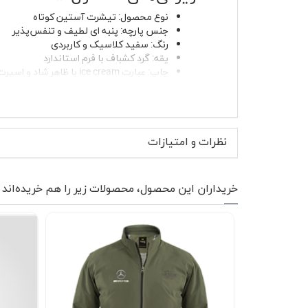
نوع محصول: تیشرت آستین کوتاه
جنس پارچه: پنبه ای لطیف و تنفس‌پذیر
رنگ: سفید کلاسیک و کاربردی
یقه: گرد کشباف با فرم استاندارد
چاپ: عبارت ice cream با ظاهر شاد و اسپرت
بدون پرزدهی و بدون آب‌رفت در شستشوی
مناسب خانم ها و آقایان برای استفاده مشت
نرم است اما در عین حال ایستایی مناسبی دارد و
نظرات و امتیازات
نمی‌شود. چاپ ice cream جلوه‌ای سرزنده به لباس داده و در کنار رنگ سفید، کنتراست چشم‌نوازی ایجاد می‌کند که به‌راحتی با آیتم‌های مختلف ست می‌شود.
موارد استفاده و استایل پیشن
خریداران این محصول، محصولات زیر را هم خریده‌اند
تیشرت پنبه ای ز
تیشرت سفید را زیر کت جین یا بلیزر سبک پوشید. حت
خوش‌فرمی ایجاد می‌کند. رنگ سفید این تیشرت به
نحوه شستشو و نگهداری 🧼
برای حفظ کیفیت پارچه و دوام چاپ، شستشو با آب