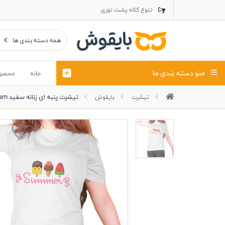
تنوع کلاه پشت توری
تنوع کلاه کتان
تنوع تراول ماک
همه دسته بندی ها
منو دسته بندی ها
خانه
محصو
تیشرت پنبه ای زنانه سفید ice cream
تیشرت
بایقوش
تیشرت
کلاه
پولوشرت
تیشِرت اور
پولوشرت آستین بلند
کاپشن بهاری (ژاکت)