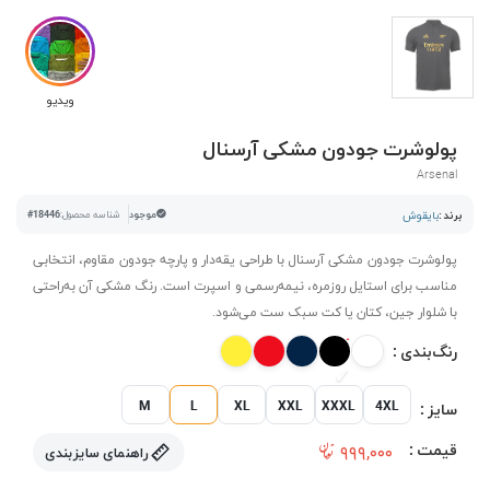
ویدیو
پولوشرت جودون مشکی آرسنال
Arsenal
برند :
بایقوش
موجود
شناسه محصول:
#18446
پولوشرت جودون مشکی آرسنال با طراحی یقه‌دار و پارچه جودون مقاوم، انتخابی
مناسب برای استایل روزمره، نیمه‌رسمی و اسپرت است. رنگ مشکی آن به‌راحتی
با شلوار جین، کتان یا کت سبک ست می‌شود.
رنگ‌بندی :
M
L
XL
XXL
XXXL
4XL
سایز :
قیمت :
۹۹۹,۰۰۰
راهنمای سایزبندی