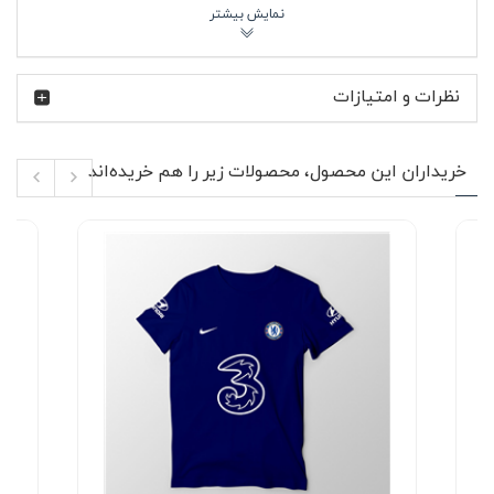
آقایان و خانم هایی که به استایل اسپرت و نیمه‌رسمی علاقه
دارند، انتخاب جذابی به حساب می‌آید و به‌راحتی می‌تواند در
استایل روزمره جای ثابتی پیدا کند.
در طراحی این مدل، تمرکز روی سادگی و کاربردی بودن بوده
نظرات و امتیازات
است. رنگ مشکی لباس به‌راحتی با شلوار جین آبی، شلوار کتان
طوسی، اسلش مشکی یا حتی شلوارک اسپرت ست می‌شود.
اگر در روزهای خنک‌تر بخواهید استایل لایه‌ای داشته باشید، این
پولوشرت زیر کاپشن جین، بامبر یا سویشرت زیپ‌دار ترکیب
خریداران این محصول، محصولات زیر را هم خریده‌اند
بسیار جذابی ایجاد می‌کند. فرم یقه باعث می‌شود لباس نسبت
به تیشرت ساده کمی رسمی‌تر دیده شود اما همچنان حس
راحتی و آزادی حرکت را حفظ کند.
👕 ویژگی‌های محصول
جنس جودون با بافت مقاوم و فرم ایستایی مناسب
طراحی آستین کوتاه مناسب استفاده روزمره و چهار
فصل
یقه کلاسیک دو دکمه برای استایل نیمه‌رسمی و اسپرت
پارچه بدون پرز برای حفظ ظاهر تمیز لباس در استفاده
طولانی
مقاومت مناسب در برابر آب‌رفت پس از شستشو
دوخت مرتب و مناسب استفاده مداوم
رنگ مشکی قابل ست شدن با طیف گسترده‌ای از