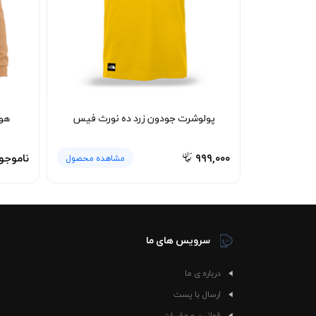
دانشگاه، کافه، سفر، دورهمی یا حتی استفاده روزان
کنند. اگر استایل لایه‌ای را دوست دارید، این پو
متعادل‌تری می‌سازد.
بافت جودون در این مدل کمک می‌کند لباس بعد از
طول هفته گزینه کاربردی‌تری نسبت به مدل‌های نازک
🧼 نحوه شستشو و نگهداری
پولوشرت جودون زرد ده نورث فیس
هود
برای حفظ رنگ سبز و جلوگیری از افت کیفیت پار
دچار ساییدگی شود. استفاده از شوینده ملایم ک
شستشوی صحیح، فرم لباس بعد از استفاده‌های م
۹۹۹,۰۰۰
ناموجو
مشاهده محصول
سرویس های ما
درباره ی ما
ارسال با پست
قوانین و مقررات