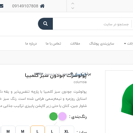
09149107808
لات
سایزبندی پوشاک
مقالات
تماس با ما
درباره ما
برند :
بایقوش
پولوشرت جودون سبز کلمبیا
موجود
شناسه محصول:
#18385
columbia
پولوشرت جودون سبز کلمبیا با پارچه تنفس‌پذیر و یقه دکمه
استایل روزمره و نیمه‌رسمی طراحی شده است. رنگ سبز خ
شلوار جین، کتان یا حتی زیر کاپشن پاییزی ترکیب جذابی می
رنگ‌بندی :
M
M
L
L
XL
سایز :