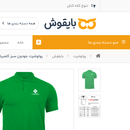
تنوع کلاه کتان
تنوع تراول ماک
تنوع کلاه پشت توری
همه دسته بندی ها
منو دسته بندی ها
خانه
محصو
پولوشرت جودون سبز کلمبیا
پولوشرت
بایقوش
تیشرت
کلاه
پولوشرت
تیشِرت اور
پولوشرت آستین بلند
کاپشن بهاری (ژاکت)