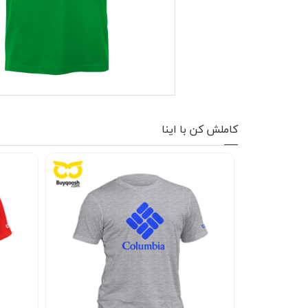
کاپشن زمستانی
تیشرت آستین بلند
شلوار اسلش
پافر
کاملش کن با اینا
شلوارک
کفش
دورس
کوله و کیف
هودی
سویشرت زیپدار