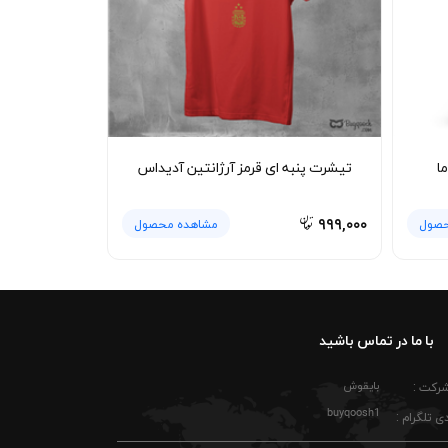
با شلوار مام‌فیت، جین جذب، کارگو یا کتان ترکیب
 در کنار رنگ‌های خاکی، کرم، سفید و مشکی ترکیب
وشرت جودون سبز کلمبیا برای استفاده مداوم در
باس همچنان مرتب باقی می‌ماند.
ا
تیشرت پنبه ای قرمز آرژانتین آدیداس
 لباس پشت‌ورو شسته شود تا بافت جودون دیرتر
. به دلیل ویژگی بدون آب‌رفت، در صورت رعایت
۹۹۹,۰۰۰
حصول
مشاهده محصول
با ما در تماس باشید
بایقوش
شرکت :
buyqoosh1
ی تلگرام :