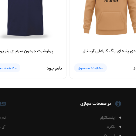
ه انتخاب کاربردی‌تری محسوب می‌شود. خانم‌ها و آقایان می‌توانند این مدل را 
لوشرت زیر کت جین یا کاپشن سبک پاییزی ظاهر جذابی پیدا می‌کند و رنگ سبز آن
 ساعت‌ها استفاده همچنان فرم خودش را حفظ کند. همین موضوع باعث شده پول
 و ساده باشد. یقه نیز بعد از شستشو حالت خود را بهتر نگه می‌دارد و ظاهر ل
ی پنبه ای رنگ کاراملی آرسنال
پولوشرت جودون سرم ای بنز پوم
چه، شستشوی پولوشرت جودون سبز کلمبیا با آب سرد توصیه می‌شود. بهتر است
مک می‌کند رنگ لباس شفاف باقی بماند و پارچه حالت اولیه خود را حفظ کند
کرر تغییر محسوسی نخواهد داشت.
د
ناموجود
مشاهده محصول
مشاهده م
در صفحات مجازی
اینستاگرام
نام 
تلگرام
آی د
فیسبوک