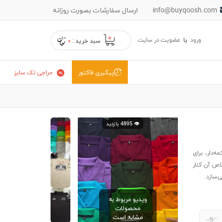
info@buyqoosh.com
ارسال سفارشات بصورت روزانه
۰
ورود
یا
عضویت در سایت
سبد خرید :
۰
حراجی تک سایز
پیگیری فاکتور
👁️ 4895 بازدید
‌دار، برای
اص آن کنار
‌سازد.
ویدیو مربوط به
محصولات
مشابه است
S