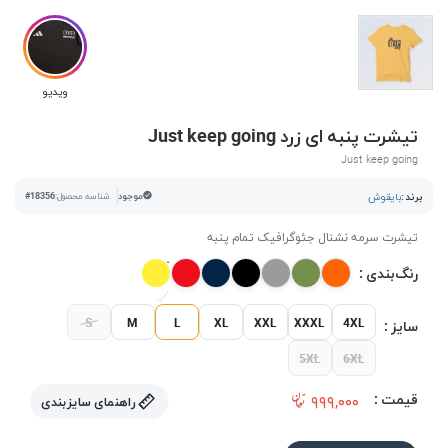
ویدیو
تیشرت پنبه ای زرد Just keep going
Just keep going
برند :
بایقوش
موجود
شناسه محصول:
#18356
تیشرت سرمه نشنال جئوگرافیک تمام پنبه
رنگ‌بندی :
S
M
L
XL
XXL
XXXL
4XL
سایز :
5XL
6XL
قیمت :
۹۹۹,۰۰۰
راهنمای سایزبندی