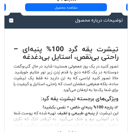
مشاهده محصول
توضیحات درباره محصول
تیشرت یقه گرد 100% پنبه‌ای –
راحتی بی‌نقص، استایل بی‌دغدغه
تصور کنید در یک روز معمولی هستید؛ شاید در حال گپ‌وگفت
دوستانه در یک کافه دنج یا قدم زدن زیر نور ملایم خورشید.
حالا تصور کنید لباسی که به تن دارید نه فقط یک تیشرت
ساده، بلکه همراهی مطمئن است که راحتی، استایل و کیفیت را
برای شما یک‌جا به ارمغان می‌آورد.
ویژگی‌های برجسته تیشرت یقه گرد:
🌿
پارچه 100% پنبه‌ای خالص – نفس بکشید!
این تیشرت از
پنبه‌ی طبیعی و لطیف
تهیه شده که پوست شما
را در آغوشی نرم و خنک می‌گیرد. نه آن‌قدر نازک که نگران
دوامش باشید و نه آن‌قدر ضخیم که احساس سنگینی کنید.
فقط یک تعادل بی‌نقص برای تمام روزهای سال.