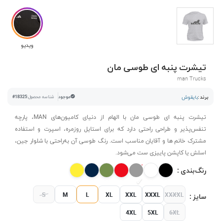
ویدیو
تیشرت پنبه ای طوسی مان
man Trucks
برند :
بایقوش
موجود
شناسه محصول:
#18325
تیشرت پنبه ای طوسی مان با الهام از دنیای کامیون‌های MAN، پارچه
تنفس‌پذیر و طراحی راحتی دارد که برای استایل روزمره، اسپرت و استفاده
مشترک خانم ها و آقایان مناسب است. رنگ طوسی آن به‌راحتی با شلوار جین،
اسلش یا کاپشن پاییزی ست می‌شود.
رنگ‌بندی :
S
M
L
XL
XXL
XXXL
XXXXL
سایز :
4XL
5XL
6XL