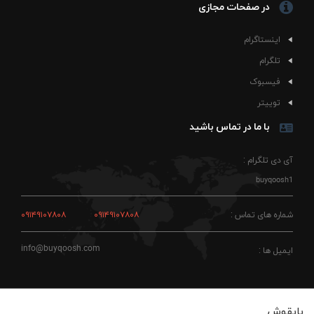
یقه گرد کشباف با فرم راحت و ایست مناسب
در صفحات مجازی
بدون پرز و مناسب استفاده مداوم
مقاوم در برابر آب رفت در شستشوی صحیح
اینستاگرام
دوخت راحت برای استفاده طولانی در طول روز
مناسب خانم ها و آقایان
تلگرام
دنیای برند MAN بیشتر از هر چیز با کامیون‌های قدرتمند
فیسبوک
جاده‌ای شناخته می‌شود؛ خودروهایی که سال‌ها در صنعت
توییتر
حمل‌ونقل اروپا حضور پررنگ داشته‌اند. همین ارتباط باعث شده
تیشرت پنبه ای طوسی مان برای کسانی که به فضای رانندگی،
با ما در تماس باشید
کامیون‌های سنگین و استایل صنعتی علاقه دارند حس
متفاوتی ایجاد کند. این مدل بیشتر به درد استایل‌هایی
آی دی تلگرام :
می‌خورد که بیش از حد رسمی نیستند اما همچنان مرتب و
فکرشده دیده می‌شوند. طوسی بودن لباس هم کمک می‌کند تا
buyqoosh1
بتوانید آن را با کفش کتانی سفید، بوت‌های اسپرت یا حتی
کت جین ترکیب کنید.
شماره های تماس :
۰۹۱۴۹۱۰۷۸۰۸
۰۹۱۴۹۱۰۷۸۰۸
در استفاده روزانه، جنس پنبه‌ای لباس خودش را بیشتر نشان
می‌دهد. زمانی که ساعت‌های طولانی بیرون هستید یا در
info@buyqoosh.com
ایمیل ها :
رفت‌وآمد شهری از لباس استفاده می‌کنید، تنفس‌پذیر بودن
پارچه اهمیت زیادی پیدا می‌کند. تیشرت پنبه ای طوسی مان
به‌خاطر بافت سبک و لطیفش روی بدن سنگین نمی‌شود و
به‌راحتی می‌توان آن را در تمام روز پوشید. این مدل در کنار
بایقوش
شلوار کارگو، جین راسته یا شلوارک اسپرت ظاهر خوبی پیدا