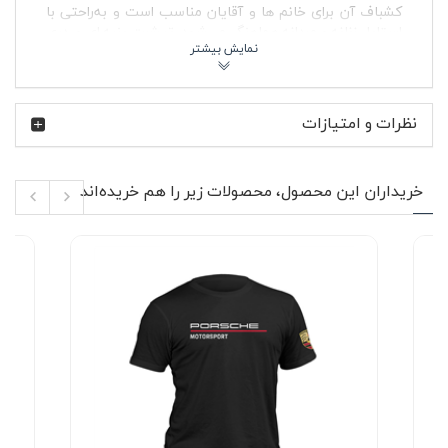
کشباف آن برای خانم ها و آقایان مناسب است و به‌راحتی با
استایل زنانه و مردانه هماهنگ می‌شود. تیشرت پنبه ای صدری
لس آنجلس برای روزهایی ساخته شده که هم راحتی مهم است
و هم ظاهر مرتب و امروزی.
رنگ و فضای طراحی این مدل به‌راحتی با شلوار جین روشن،
نظرات و امتیازات
اسلش مشکی، کارگو یا حتی شلوارک اسپرت ست می‌شود. در
استایل تابستانی می‌توان آن را با کتانی سفید یا اسنیکرهای
حجیم پوشید و در فصل پاییز هم زیر کاپشن جین، هودی یا
بامبر جلوه جذابی پیدا می‌کند. چون پارچه پنبه ای هوا را عبور
خریداران این محصول، محصولات زیر را هم خریده‌اند
می‌دهد، تیشرت در استفاده روزمره حس خفگی و گرمای اضافی
ایجاد نمی‌کند و فرم آن بعد از استفاده مداوم همچنان مرتب
باقی می‌ماند.
🧵 ویژگی‌های محصول
تیشرت پنبه ای نرم و تنفس پذیر مناسب استفاده
روزمره
یقه گرد کشباف با فرم راحت و ایست مناسب روی گردن
آستین کوتاه مناسب استایل اسپرت و خیابانی
پارچه بدون پرز برای حفظ ظاهر تمیز لباس در استفاده
طولانی
دوخت مناسب برای استفاده مداوم در بیرون و فعالیت