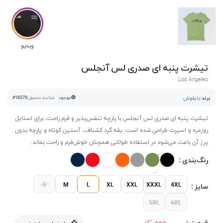
ویدیو
تیشرت پنبه ای صدری لس آنجلس
Los Angeles
برند :
بایقوش
موجود
شناسه محصول:
#18270
تیشرت پنبه ای صدری لس آنجلس با پارچه تنفس‌پذیر و فرم راحت، برای استایل
روزمره و اسپرت طراحی شده است. یقه گرد کشباف، آستین کوتاه و پارچه بدون
پرز آن باعث می‌شود در استفاده طولانی همچنان خوش‌فرم و راحت بماند.
رنگ‌بندی :
S
M
L
XL
XXL
XXXL
4XL
سایز :
5XL
6XL
قیمت :