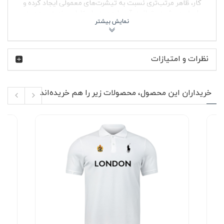
کار، ظاهر مرتب‌تری نسبت به تیشرت‌های معمولی ایجاد کرده و
باعث می‌شود بتوانید آن را هم در استایل روزمره و هم در
موقعیت‌های نیمه‌رسمی استفاده کنید.
برند GMC برای بسیاری یادآور خودروهای قدرتمند آمریکایی و
طراحی‌های جسورانه است؛ نامی که در دنیای ماشین، حس
نظرات و امتیازات
استحکام و کارایی را منتقل می‌کند. در پولوشرت جودون بنفش
جی ام سی نیز همین نگاه ساده اما قوی دیده می‌شود. طراحی
بدون طرح اضافه باعث شده رنگ لباس و فرم یقه بیشترین
تأثیر را در استایل داشته باشند. این مدل برای آقایانی که
خریداران این محصول، محصولات زیر را هم خریده‌اند
لباس‌های مینیمال اما خوش‌فرم را ترجیح می‌دهند، انتخاب
جذابی خواهد بود و حتی خانم‌ها نیز می‌توانند آن را در استایل
اورسایز یا اسپرت استفاده کنند.
✨ ویژگی‌های محصول
پارچه جودون با بافت تنفس‌پذیر و مناسب استفاده
روزمره
رنگ بنفش خاص با قابلیت ست شدن با رنگ‌های خنثی
و تیره
طراحی یقه‌دار همراه با دو دکمه در قسمت جلو
آستین کوتاه مناسب فصل‌های گرم و استایل لایه‌ای
بدون پرز و مقاوم در استفاده مداوم