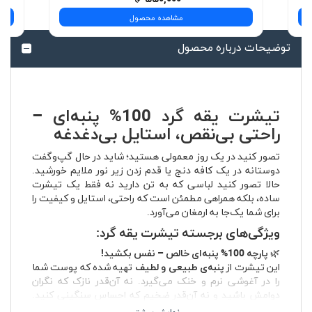
مشاهده محصول
توضیحات درباره محصول
تیشرت یقه گرد 100% پنبه‌ای –
راحتی بی‌نقص، استایل بی‌دغدغه
تصور کنید در یک روز معمولی هستید؛ شاید در حال گپ‌وگفت
دوستانه در یک کافه دنج یا قدم زدن زیر نور ملایم خورشید.
حالا تصور کنید لباسی که به تن دارید نه فقط یک تیشرت
ساده، بلکه همراهی مطمئن است که راحتی، استایل و کیفیت را
برای شما یک‌جا به ارمغان می‌آورد.
ویژگی‌های برجسته تیشرت یقه گرد:
🌿
پارچه 100% پنبه‌ای خالص – نفس بکشید!
این تیشرت از
پنبه‌ی طبیعی و لطیف
تهیه شده که پوست شما
را در آغوشی نرم و خنک می‌گیرد. نه آن‌قدر نازک که نگران
دوامش باشید و نه آن‌قدر ضخیم که احساس سنگینی کنید.
فقط یک تعادل بی‌نقص برای تمام روزهای سال.