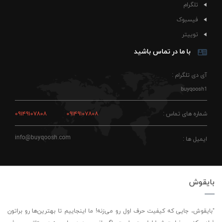
تلگرام
فیسبوک
توییتر
با ما در تماس باشید
آی دی تلگرام :
buyqoosh1
شماره های تماس :
۰۹۱۴۹۱۰۷۸۰۸
۰۹۱۴۹۱۰۷۸۰۸
info@buyqoosh.com
ایمیل ها :
بایقوش
"بایقوش، جایی که کیفیت حرف اول رو می‌زنه! ما اینجاییم تا بهترین‌ها رو براتون
فراهم کنیم. رضایت شما اولویت ماست—اگر راضی بودید، ما رو به دوستاتون معرفی