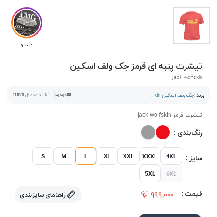
ویدیو
تیشرت پنبه ای قرمز جک ولف اسکین
jack wolfskin
برند :
جک ولف اسکین Jack Wolfskin
موجود
شناسه محصول:
#1823
تیشرت قرمز jack wolfskin
رنگ‌بندی :
S
M
L
XL
XXL
XXXL
4XL
سایز :
5XL
6XL
قیمت :
۹۹۹,۰۰۰
راهنمای سایزبندی