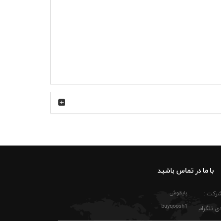
روزهای گرم می‌شود و حس سبکی مطلوبی روی پوست ایجاد می‌کند. یقه گرد کشباف
کت را بیشتر می‌کنند و برای فعالیت‌های روزمره،
ط و کاملاً قابل مشاهده است؛ نه آن‌قدر بزرگ که
وستانه یا استفاده روزمره در شهر است. این رنگ نارنجی در کنار
در فصل پاییز می‌توانید آن را زیر کاپشن مشکی،
. برای استایل نیمه‌رسمی‌تر، ترکیب این تیشرت
با ما در تماس باشید
ین پیام ساده روی سینه، باعث شده این تیشرت فراتر از
بایقوش
شرکت :
لاقه دارید، این نوشته می‌تواند بخشی از هویت
buyqoosh1
ی تلگرام :