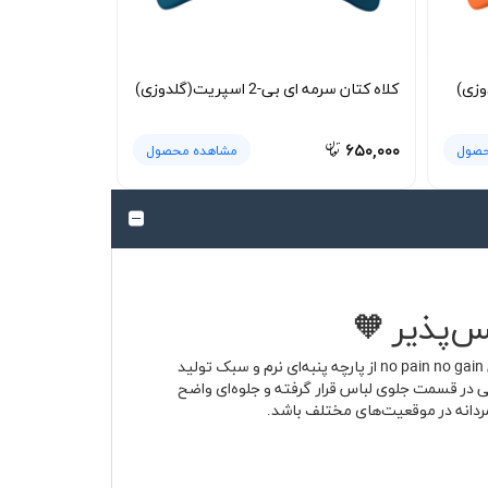
وزی)
کلاه کتان سرمه ای بی-2 اسپریت(گلدوزی)
۶۵۰,۰۰۰
حصول
مشاهده محصول
رنگ نارنجی پرانرژی در کنار جمله الهام‌بخش ورزشی، ترکیبی ساخته که به‌محض دیدن توجه را جلب می‌کند. تیشرت پنبه ای نارنجی no pain no gain از پارچه پنبه‌ای نرم و سبک تولید
برای استایل روزمره و اسپرت کاملاً مناسب است. نوشته «no pain no gain» به صورت چاپی در قسمت جلوی لباس قرار گرفته و جلوه‌ای واضح
 مردانه در موقعیت‌های مختلف باشد.