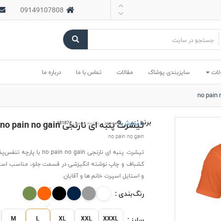
09149107808
لات
سایزبندی پوشاک
مقالات
تماس با ما
درباره ما
برند :
بایقوش
تیشرت پنبه ای نارنجی no pain no gain
موجود
شناسه محصول:
#18187
no pain no gain
تیشرت پنبه ای نارنجی no pain no gain ب
کشباف و چاپ نوشته انگیزشی در قسمت جلو، مناسب استفا
و استایل اسپرت خانم ها و آقایان.
رنگ‌بندی :
M
L
XL
XXL
XXXL
سایز :