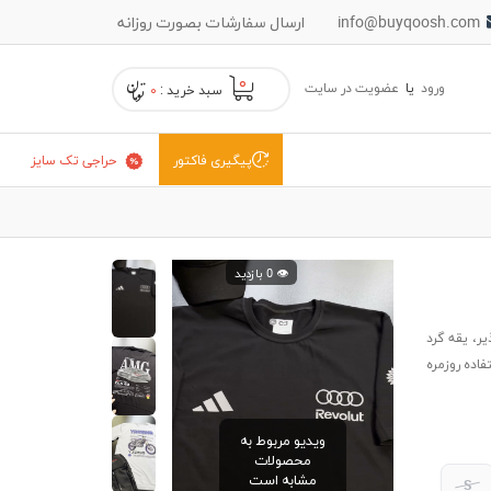
info@buyqoosh.com
ارسال سفارشات بصورت روزانه
۰
ورود
یا
عضویت در سایت
سبد خرید :
۰
حراجی تک سایز
پیگیری فاکتور
👁️ 0 بازدید
ا پارچه تنفس‌پذیر، یقه گرد
ده روزمره
ویدیو مربوط به
محصولات
مشابه است
S