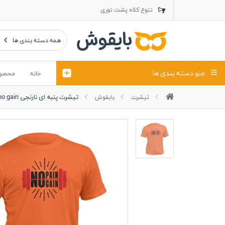
تنوع کلاه پشت توری
تنوع کلاه کتان
تنوع تراول ماک
همه دسته بندی ها
منو دسته بندی ها
خانه
محصو
تیشرت پنبه ای نارنجی no pain no gain
تیشرت
بایقوش
تیشرت
کلاه
پولوشرت
تیشِرت اور
پولوشرت آستین بلند
کاپشن بهاری (ژاکت)