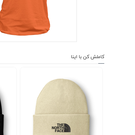
کاپشن زمستانی
تیشرت آستین بلند
شلوار اسلش
پافر
کاملش کن با اینا
شلوارک
کفش
دورس
کوله و کیف
هودی
سویشرت زیپدار