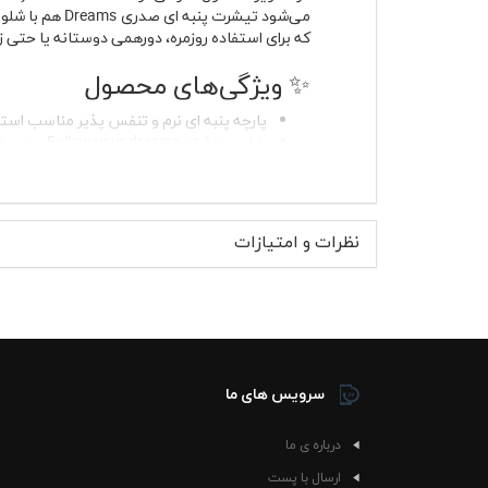
می‌شود تیشرت
که برای استفاده روزمره، دورهمی دوستانه یا حتی ز
✨ ویژگی‌های محصول
پارچه پنبه ای نرم و تنفس پذیر مناسب استفا
طراحی نوشته Follow your dreams روی بخش جلویی لباس
آستین کوتاه مناسب استایل اسپرت و روزمر
یقه گرد کشباف با فرم راحت روی گردن
بدون پرزدهی در استفاده مداوم
دوخت سبک و راحت برای استفاده طولانی 
نظرات و امتیازات
بدون آب رفت در صورت شستشوی صحیح با
مناسب خانم ها و آقایان
قابل ست شدن با استایل نیمه‌رسمی و روزمر
راحتی و استفاده واقعی بوده؛ یعنی لباسی که هم د
فرم آستین‌ها هم آزادی حرکت خوبی ایجاد می‌کند.
می‌شود.
سرویس های ما
🧢 موارد استفاده و استایل پ
درباره ی ما
تیشرت پنبه ای صدری s
ارسال با پست