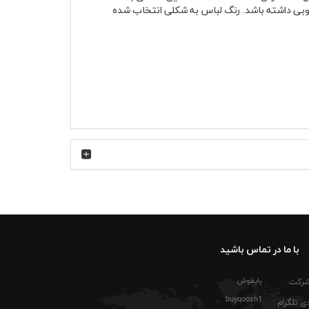
ت جین ظاهر خوبی داشته باشد. رنگ لباس به شکلی انتخاب شده
جنس پنبه ای این تیشرت باعث شده پارچه روی پوست حس خشکی یا زبری نداشته باشد و در طول روز فرم خود را حفظ کند. در تیشرت پنبه ای صدری Dreams تمرکز طراحی روی
کشباف به مرور زمان کمتر دچار افتادگی می‌شود و
های لایه‌ای در پاییز هم انتخاب کاربردی محسوب
با ما در تماس باشید
بایقوش
شرکت :
buyqoosh1
انید آن را با شلوار جین آبی و کتانی سفید ست کنید. برای
ی تلگرام :