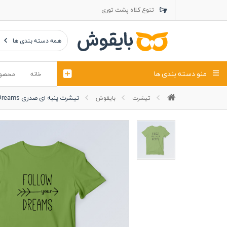
تنوع کلاه پشت توری
تنوع کلاه کتان
تنوع تراول ماک
همه دسته بندی ها
منو دسته بندی ها
خانه
محصو
تیشرت پنبه ای صدری Dreams
تیشرت
بایقوش
تیشرت
کلاه
پولوشرت
تیشِرت اور
پولوشرت آستین بلند
کاپشن بهاری (ژاکت)