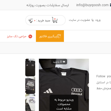
info@buyqoosh.com
ارسال سفارشات بصورت روزانه
۰
ورود
یا
عضویت در سایت
سبد خرید :
۰
حراجی تک سایز
پیگیری فاکتور
👁️ 0 بازدید
نبه ای صدری Dreams با نوشته انگلیسی Follow your
ا در استایل
 همزمان حفظ
ویدیو مربوط به
محصولات
مشابه است