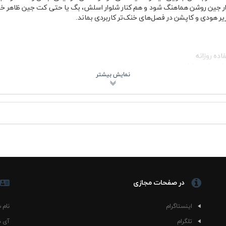
 پنبه ای صدری Dreams هم با شلوار جین روشن هماهنگ شود و هم کنار شلوار اسلش، بگ یا حتی ک
یر هودی و کاپشن در فصل‌های خنک‌تر کاربردی بماند.
ده روزانه
ه
مدت
 آب سرد
ه
ر خانه کاربرد داشته باشد و هم برای بیرون رفتن ظاهر مناسبی ارائه دهد. یقه 
 از طرفی چون پارچه تنفس‌پذیر است، برای استفاده در هوای گرم یا زیر لباس‌
در صفحات مجازی
یشنهادی
اینستاگرام
نام 
Dream به‌راحتی در استایل روزمره جا می‌گیرد. اگر ترکیب ساده و مینیمال دوست دارید، می‌تو
تلگرام
آی د