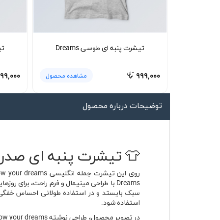
لیوان و ماگ
لباس کار
کلاه بافت
تیشرت پنبه ای طوسی Dreams
تی
دستکش
۹۹,۰۰۰
۹۹۹,۰۰۰
مشاهده محصول
گردنی کلاه شو
توضیحات درباره محصول
👕 تیشرت پنبه ای صدری Dreams با پارچه پنبه ای تنفس
Dreams با طراحی مینیمال و فرم راحت، برا
سبک بایستد و در استفاده طولانی احساس خفگی یا 
استفاده شود.