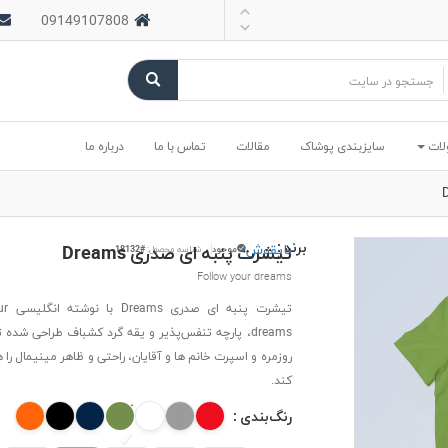
09149107808
لات
سایزبندی پوشاک
مقالات
تماس با ما
درباره ما
برند :
بایقوش
تیشرت پنبه ای صدری Dreams
موجود
شناسه محصول:
#18132
Follow your dreams
تیشرت پ
dreams، پارچه تنفس‌پذیر و یقه گرد کشباف طراحی شده ت
روزمره و اسپرت خانم ها و آقایان، راحتی و ظاهر مینیمال را
کند.
رنگ‌بندی :