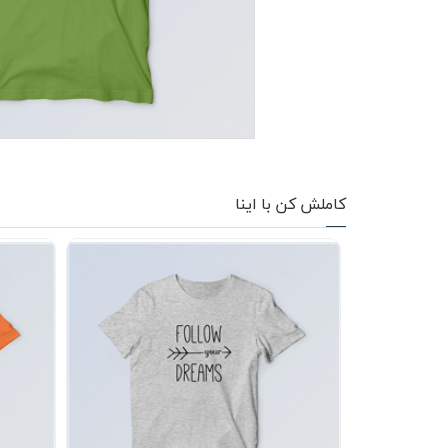
کاپشن زمستانی
تیشرت آستین بلند
شلوار اسلش
پافر
شلوارک
کاملش کن با اینا
کفش
دورس
کوله و کیف
هودی
سویشرت زیپدار