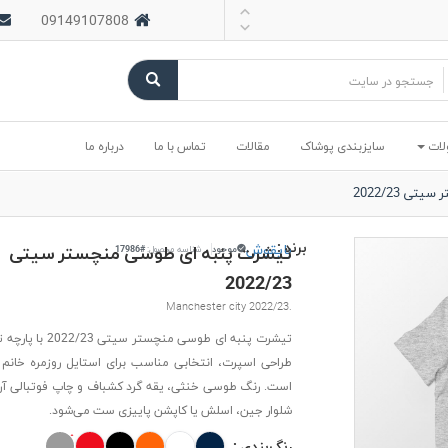
09149107808
لات
سایزبندی پوشاک
مقالات
تماس با ما
درباره ما
 2022/23
برند :
بایقوش
تیشرت پنبه ای طوسی منچستر سیتی
موجود
شناسه محصول:
#17986
2022/23
Manchester city 2022/23.
تیشرت پنبه ای طوسی منچستر س
طراحی اسپرت، انتخابی مناسب برای استایل روزمره خانم ه
است. رنگ طوسی خنثی، یقه گرد کشباف و چاپ فوتبالی آن ب
شلوار جین، اسلش یا کاپشن پاییزی ست می‌شود.
رنگ‌بندی :