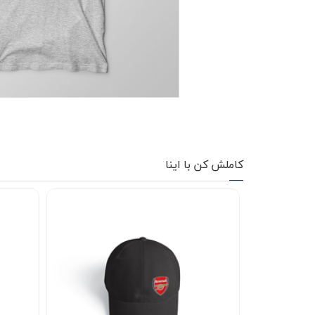
کاپشن زمستانی
تیشرت آستین بلند
شلوار اسلش
پافر
شلوارک
کفش
کاملش کن با اینا
دورس
کوله و کیف
هودی
سویشرت زیپدار