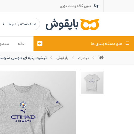
تنوع کلاه پشت توری
تنوع کلاه کتان
تنوع تراول ماک
همه دسته بندی ها
منو دسته بندی ها
خانه
محصو
تیشرت پنبه ای طوسی منچستر سیتی
تیشرت
بایقوش
تیشرت
کلاه
پولوشرت
تیشِرت اور
پولوشرت آستین بلند
کاپشن بهاری (ژاکت)