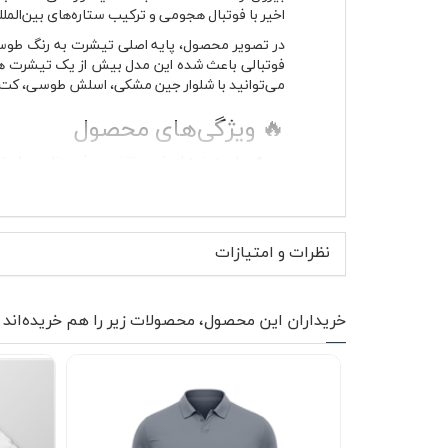
اخیر با فوتبال هجومی و ترکیب ستاره‌های بین‌الملل
در تصویر محصول، پایه اصلی تیشرت به رنگ طوسی
می‌توانید با شلوار جین مشکی، اسلش طوسی، کت ج
🔥 ویژگی‌های محصول
پارچه پنبه ای نرم و تنفس پذیر مناسب استف
طراحی مرتبط با Manchester city 2022/23 روی بخش جلویی لباس
رنگ طوسی قابل ست شدن با استایل اسپرت
یقه گرد کشباف با فرم راحت برای استفاده ط
آستین کوتاه مناسب فصل گرم و استایل لایه‌
نظرات و امتیازات
دوخت مناسب برای حفظ فرم لباس بعد از 
بدون پرز و بدون آب رفت در استفاده مداوم
مناسب خانم ها و آقایان و استفاده مشترک
خریداران این محصول، محصولات زیر را هم خریده‌اند
لباس بیش از حد جذب یا خشک طراحی نشده و برای ا
ندهد و آستین کوتاه آن آزادی حرکت خوبی ایجاد 
دوستانه هم گزینه جذابی خواهد بود. چاپ جلوی ل
👕 موارد استفاده و استایل پ