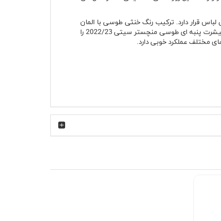
اس قرار دارد. ترکیب رنگ خنثی طوسی با المان
فوتبالی باعث شده این مدل بیش از یک تیشرت هواداری ساده، به یک آیتم قابل استفاده در استایل زنانه و مردانه تبدیل شود. تیشرت پنبه ای طوسی منچستر سیتی 2022/23 را
ای مختلف عملکرد خوبی دارد.
پارچه این مدل بافتی سبک دارد و هنگام استفاده روی پوست حس خشک و زبر ایجاد نمی‌کند. یکی از نکات مهم در تیشرت پنبه ای طوسی منچستر سیتی 2022/23 این است که فرم
ی‌کند فرم یقه بعد از استفاده مداوم تغییر شکل
 یا حتی تماشای مسابقات فوتبال در کافه و جمع
وح دیده شود.