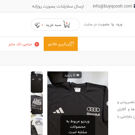
info@buyqoosh.com
ارسال سفارشات بصورت روزانه
۰
ورود
یا
عضویت در سایت
سبد خرید :
۰
حراجی تک سایز
پیگیری فاکتور
👁️ 0 بازدید
یتی 2022/23 با پارچه تنفس‌پذیر و
ا و آقایان
ه‌راحتی با
ویدیو مربوط به
محصولات
مشابه است