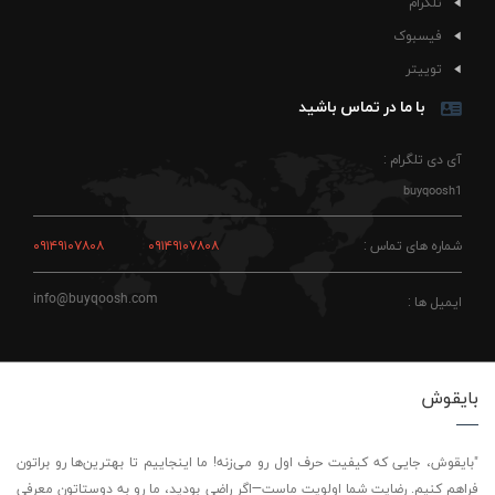
تلگرام
فیسبوک
توییتر
با ما در تماس باشید
آی دی تلگرام :
buyqoosh1
شماره های تماس :
۰۹۱۴۹۱۰۷۸۰۸
۰۹۱۴۹۱۰۷۸۰۸
info@buyqoosh.com
ایمیل ها :
بایقوش
"بایقوش، جایی که کیفیت حرف اول رو می‌زنه! ما اینجاییم تا بهترین‌ها رو براتون
فراهم کنیم. رضایت شما اولویت ماست—اگر راضی بودید، ما رو به دوستاتون معرفی