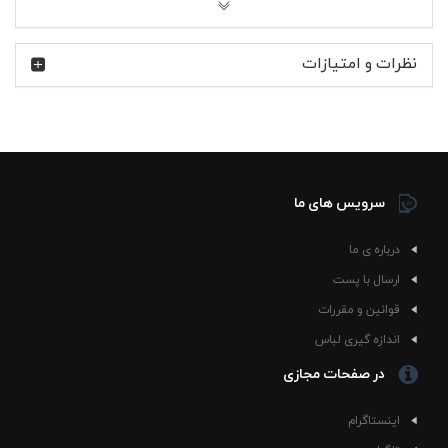
راحت و سبک: وزن متعادل پارچه باعث راحتی در طول روز
می‌شود، بدون ایجاد حساسیت یا احساس گرما.
نظرات و امتیازات
با این پولوشرت، استایل شیک و راحتی را همزمان تجربه کنید!
همین حالا رنگ و سایز مورد نظر خود را انتخاب کنید و به کمد
لباس‌هایتان یک گزینه‌ی عالی اضافه کنید.
سرویس های ما
درباره ی ما
ارسال با پست
قوانین و مقررات
اندازه گیری لباس
در صفحات مجازی
اینستاگرام