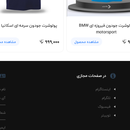
پولوشرت جودون فیروزه ای BMW
پولوشرت جودون سرمه ای اسکانیا 
motorsport
۹۹۹,۰۰۰
۹
مشاهده محصول
مشاهده م
در صفحات مجازی
اینستاگرام
نام 
تلگرام
آی د
فیسبوک
شمار
توییتر
ایمی