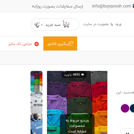
info@buyqoosh.com
ارسال سفارشات بصورت روزانه
۰
ورود
یا
عضویت در سایت
سبد خرید :
۰
حراجی تک سایز
پیگیری فاکتور
👁️ 4895 بازدید
هستید، این
ویدیو مربوط به
محصولات
مشابه است
M