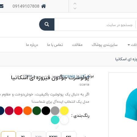
09149107808
لات
سایزبندی پوشاک
مقالات
تماس با ما
درباره ما
ه ای اسکانیا
برند :
اسکانیا scania
پولوشرت جودون فیروزه ای اسکانیا
موجود
شناسه محصول:
#17533
scania
اگر به دنبال یک پولوشرت باکیفیت، خوش‌دوخت و مقاوم 
مدل یک انتخاب ایده‌آل برای شماست!
رنگ‌بندی :
L
XL
XXL
XXXL
4XL