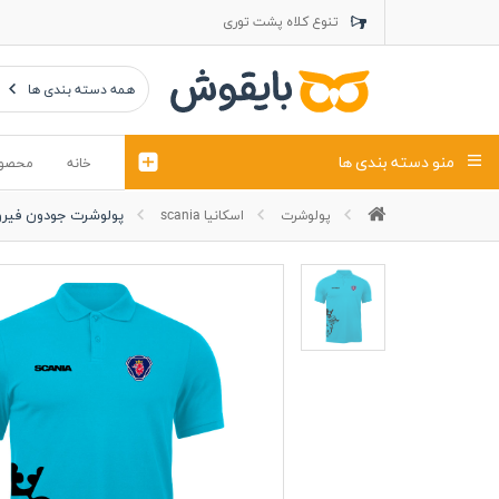
تنوع کلاه پشت توری
تنوع کلاه کتان
تنوع تراول ماک
همه دسته بندی ها
منو دسته بندی ها
خانه
محصو
پولوشرت جودون فیروز
پولوشرت
اسکانیا scania
تیشرت
کلاه
پولوشرت
تیشِرت اور
پولوشرت آستین بلند
کاپشن بهاری (ژاکت)