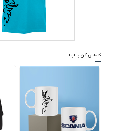
کاپشن زمستانی
تیشرت آستین بلند
شلوار اسلش
پافر
کاملش کن با اینا
شلوارک
کفش
دورس
کوله و کیف
هودی
سویشرت زیپدار