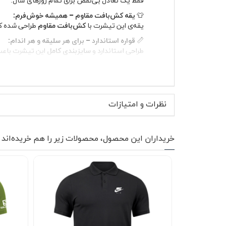
👕
یقه کش‌بافت مقاوم – همیشه خوش‌فرم:
یقه‌ی این تیشرت با
کش‌بافت مقاوم
طراحی شده که 
📏
قواره استاندارد – برای هر سلیقه و هر اندام:
طراحی استاندارد و
سایزبندی کامل
این تیشرت باعث 
🎨
رنگ‌های جذاب – هر روز یک انتخاب تازه:
از طیف وسیعی از رنگ‌های زنده و شیک انتخاب کنی
🧺
نگهداری آسان – بی‌دردسر و ماندگار:
این تیشرت به راحتی قابل شستشو است و بدون نگرانی
نظرات و امتیازات
🚀
حالا وقتشه لباسی بپوشید که هر بار نگاه در
خریداران این محصول، محصولات زیر را هم خریده‌اند
انتخاب کنید.