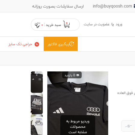
info@buyqoosh.com
ارسال سفارشات بصورت روزانه
۰
ورود
یا
عضویت در سایت
سبد خرید :
۰
حراجی تک سایز
پیگیری فاکتور
👁️ 0 بازدید
فوق العاده
ویدیو مربوط به
S
محصولات
مشابه است