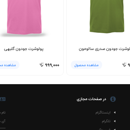
لوشرت جودون صدری سالومون
پولوشرت جودون گلبهی
۹۹۹,۰۰۰
۹
مشاهده محصول
مشاهده م
در صفحات مجازی
اینستاگرام
نام 
تلگرام
آی د
فیسبوک