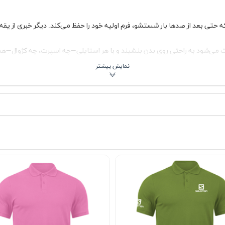
حتی بعد از صدها بار شستشو، فرم اولیه خود را حفظ می‌کند. دیگر خبری از یق
می‌شود به راحتی روی بدن بنشیند و با هر استایلی—چه اسپرت، چه کژوال—ه
د. چه طرفدار رنگ‌های کلاسیک باشید، چه دنبال تنالیته‌های خاص، این تیشرت 
 از تغییر رنگ یا سایز، همیشه مثل روز اول تازه می‌ماند.
 آینه، لبخندی از راحتی و رضایت روی لب‌های شما بنشاند. این فقط یک تیشر