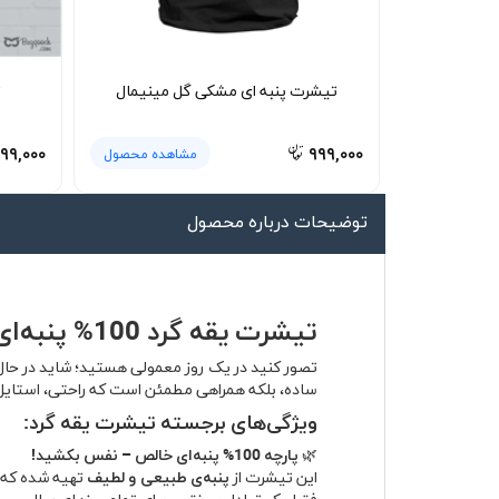
لیوان و ماگ
لباس کار
تیشرت پنبه ای مشکی گل مینیمال
ت
کلاه بافت
دستکش
۹۹,۰۰۰
۹۹۹,۰۰۰
مشاهده محصول
گردنی کلاه شو
توضیحات درباره محصول
تیشرت یقه گرد 100% پنبه‌ای – راحتی بی‌نقص، استایل بی‌دغدغه
تصور کنید در یک روز معمولی هستید؛ شاید در حال 
ساده، بلکه همراهی مطمئن است که راحتی، استایل و 
ویژگی‌های برجسته تیشرت یقه گرد:
🌿
پارچه 100% پنبه‌ای خالص – نفس بکشید!
این تیشرت از
پنبه‌ی طبیعی و لطیف
تهیه شده که پ
فقط یک تعادل بی‌نقص برای تمام روزهای سال.