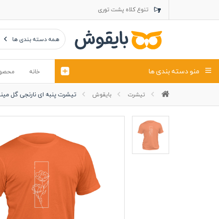
تنوع کلاه پشت توری
تنوع کلاه کتان
تنوع تراول ماک
همه دسته بندی ها
منو دسته بندی ها
خانه
محصو
تیشرت پنبه ای نارنجی گل مینی
تیشرت
بایقوش
تیشرت
کلاه
پولوشرت
تیشِرت اور
پولوشرت آستین بلند
کاپشن بهاری (ژاکت)