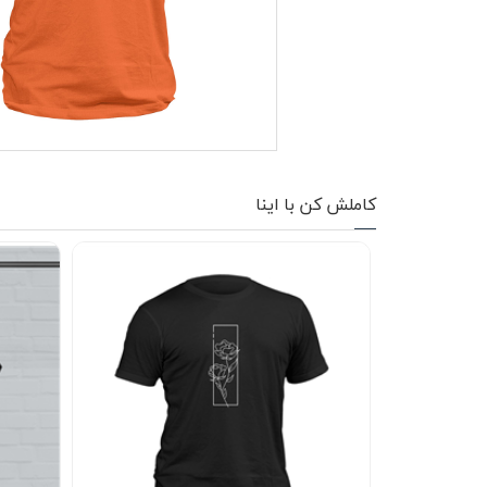
کاپشن زمستانی
تیشرت آستین بلند
شلوار اسلش
پافر
کاملش کن با اینا
شلوارک
کفش
دورس
کوله و کیف
هودی
سویشرت زیپدار