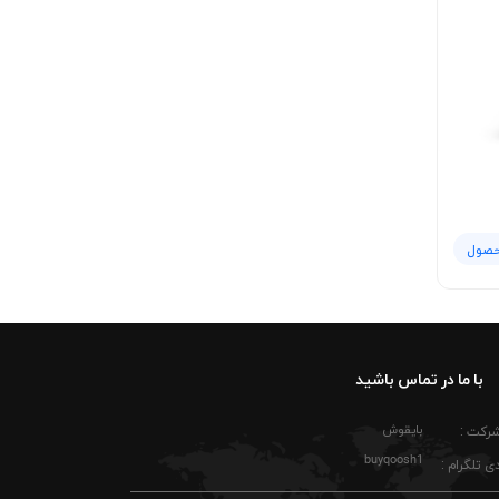
حصول
با ما در تماس باشید
بایقوش
شرکت :
buyqoosh1
ی تلگرام :