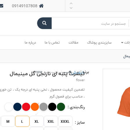
09149107808
لات
سایزبندی پوشاک
مقالات
تماس با ما
درباره ما
مال
برند :
بایقوش
تیشرت پنبه ای نارنجی گل مینیمال
موجود
شناسه محصول:
#17323
flower
تضمین کیفیت محصول ، نخی پنبه ای درجه یک ، تن خوری 
، مناسب برای فصول گرم
رنگ‌بندی :
M
L
XL
XXL
XXXL
سایز :