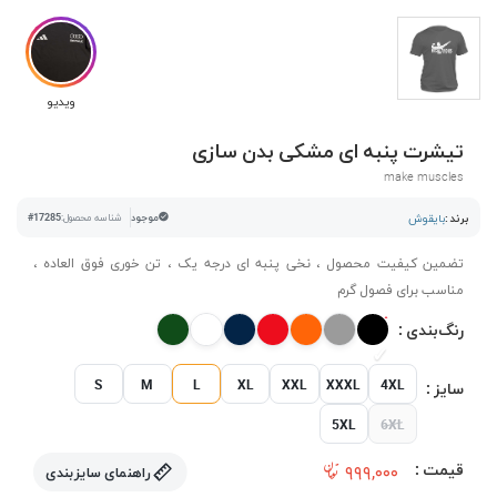
ویدیو
تیشرت پنبه ای مشکی بدن سازی
make muscles
برند :
بایقوش
موجود
شناسه محصول:
#17285
تضمین کیفیت محصول ، نخی پنبه ای درجه یک ، تن خوری فوق العاده ،
مناسب برای فصول گرم
رنگ‌بندی :
S
M
L
XL
XXL
XXXL
4XL
سایز :
5XL
6XL
قیمت :
۹۹۹,۰۰۰
راهنمای سایزبندی