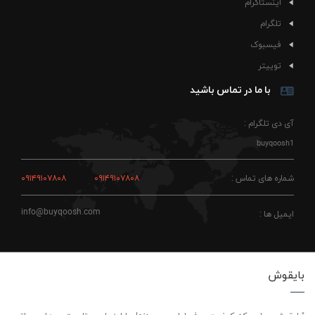
اینستاگرام
تلگرام
فیسبوک
توییتر
با ما در تماس باشید
آی دی تلگرام :
buyqoosh1
شماره های تماس :
۰۹۱۴۹۱۰۷۸۰۸
۰۹۱۴۹۱۰۷۸۰۸
info@buyqoosh.com
ایمیل ها :
بایقوش
"بایقوش، جایی که کیفیت حرف اول رو می‌زنه! ما اینجاییم تا بهترین‌ها رو براتون