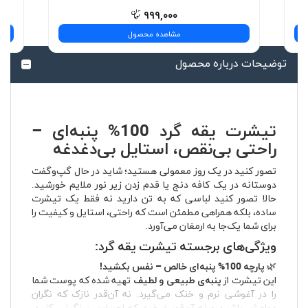
۹۹۹,۰۰۰
مشاهده محصول
توضیحات درباره محصول
تیشرت یقه گرد 100% پنبه‌ای –
راحتی بی‌نقص، استایل بی‌دغدغه
تصور کنید در یک روز معمولی هستید؛ شاید در حال گپ‌وگفت
دوستانه در یک کافه دنج یا قدم زدن زیر نور ملایم خورشید.
حالا تصور کنید لباسی که به تن دارید نه فقط یک تیشرت
ساده، بلکه همراهی مطمئن است که راحتی، استایل و کیفیت را
برای شما یک‌جا به ارمغان می‌آورد.
ویژگی‌های برجسته تیشرت یقه گرد:
🌿
پارچه 100% پنبه‌ای خالص – نفس بکشید!
این تیشرت از
پنبه‌ی طبیعی و لطیف
تهیه شده که پوست شما
را در آغوشی نرم و خنک می‌گیرد. نه آن‌قدر نازک که نگران
دوامش باشید و نه آن‌قدر ضخیم که احساس سنگینی کنید.