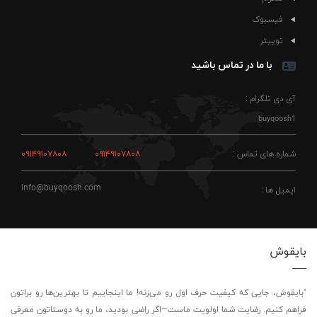
فیسبوک
توییتر
با ما در تماس باشید
آی دی تلگرام :
buyqoosh1
شماره های تماس :
۰۹۱۴۹۱۰۷۸۰۸
۰۹۱۴۹۱۰۷۸۰۸
info@buyqoosh.com
ایمیل ها :
بایقوش
"بایقوش، جایی که کیفیت حرف اول رو می‌زنه! ما اینجاییم تا بهترین‌ها رو براتون
فراهم کنیم. رضایت شما اولویت ماست—اگر راضی بودید، ما رو به دوستاتون معرفی