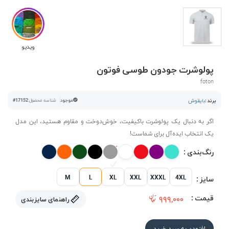
ویدیو
پولوشرت جودون طوسی فوتون
foton
برند :
بایقوش
موجود
شناسه محصول:
#17152
اگر به دنبال یک پولوشرت باکیفیت، خوش‌دوخت و مقاوم هستید، این مدل
یک انتخاب ایده‌آل برای شماست!
رنگ‌بندی :
M
L
XL
XXL
XXXL
4XL
سایز :
قیمت :
۹۹۹,۰۰۰
راهنمای سایزبندی
افزودن به سبد خرید