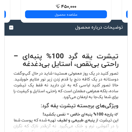
۴۵۰,۰۰۰
مشاهده محصول
توضیحات درباره محصول
تیشرت یقه گرد 100% پنبه‌ای –
راحتی بی‌نقص، استایل بی‌دغدغه
تصور کنید در یک روز معمولی هستید؛ شاید در حال گپ‌وگفت
دوستانه در یک کافه دنج یا قدم زدن زیر نور ملایم خورشید.
حالا تصور کنید لباسی که به تن دارید نه فقط یک تیشرت
ساده، بلکه همراهی مطمئن است که راحتی، استایل و کیفیت را
برای شما یک‌جا به ارمغان می‌آورد.
ویژگی‌های برجسته تیشرت یقه گرد:
🌿
پارچه 100% پنبه‌ای خالص – نفس بکشید!
این تیشرت از
پنبه‌ی طبیعی و لطیف
تهیه شده که پوست شما
را در آغوشی نرم و خنک می‌گیرد. نه آن‌قدر نازک که نگران
دوامش باشید و نه آن‌قدر ضخیم که احساس سنگینی کنید.