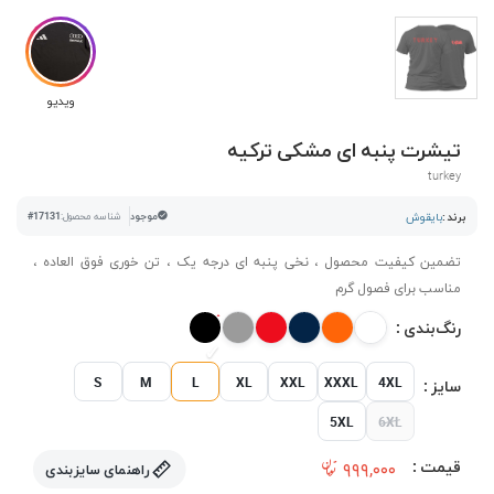
ویدیو
تیشرت پنبه ای مشکی ترکیه
turkey
برند :
بایقوش
موجود
شناسه محصول:
#17131
تضمین کیفیت محصول ، نخی پنبه ای درجه یک ، تن خوری فوق العاده ،
مناسب برای فصول گرم
رنگ‌بندی :
S
M
L
XL
XXL
XXXL
4XL
سایز :
5XL
6XL
قیمت :
۹۹۹,۰۰۰
راهنمای سایزبندی