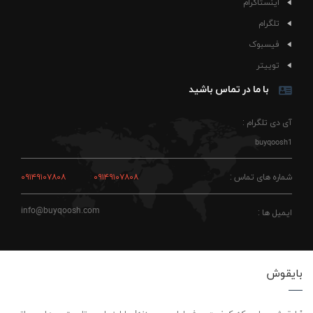
اینستاگرام
تلگرام
فیسبوک
توییتر
با ما در تماس باشید
آی دی تلگرام :
buyqoosh1
شماره های تماس :
۰۹۱۴۹۱۰۷۸۰۸
۰۹۱۴۹۱۰۷۸۰۸
info@buyqoosh.com
ایمیل ها :
بایقوش
"بایقوش، جایی که کیفیت حرف اول رو می‌زنه! ما اینجاییم تا بهترین‌ها رو براتون