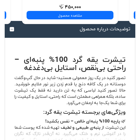
۴۵۰,۰۰۰
مشاهده محصول
توضیحات درباره محصول
تیشرت یقه گرد 100% پنبه‌ای –
راحتی بی‌نقص، استایل بی‌دغدغه
تصور کنید در یک روز معمولی هستید؛ شاید در حال گپ‌وگفت
دوستانه در یک کافه دنج یا قدم زدن زیر نور ملایم خورشید.
حالا تصور کنید لباسی که به تن دارید نه فقط یک تیشرت
ساده، بلکه همراهی مطمئن است که راحتی، استایل و کیفیت را
برای شما یک‌جا به ارمغان می‌آورد.
ویژگی‌های برجسته تیشرت یقه گرد:
🌿
پارچه 100% پنبه‌ای خالص – نفس بکشید!
این تیشرت از
پنبه‌ی طبیعی و لطیف
تهیه شده که پوست شما
را در آغوشی نرم و خنک می‌گیرد. نه آن‌قدر نازک که نگران
دوامش باشید و نه آن‌قدر ضخیم که احساس سنگینی کنید.