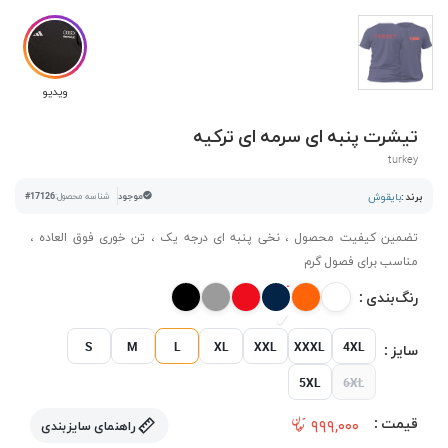
ویدیو
تیشرت پنبه ای سرمه ای ترکیه
turkey
برند :
بایقوش
موجود
شناسه محصول:
#17126
تضمین کیفیت محصول ، نخی پنبه ای درجه یک ، تن خوری فوق العاده ،
مناسب برای فصول گرم
رنگ‌بندی :
S
M
L
XL
XXL
XXXL
4XL
سایز :
5XL
6XL
قیمت :
۹۹۹,۰۰۰
راهنمای سایزبندی