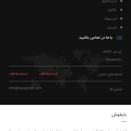
اینستاگرام
تلگرام
فیسبوک
توییتر
با ما در تماس باشید
آی دی تلگرام :
buyqoosh1
شماره های تماس :
۰۹۱۴۹۱۰۷۸۰۸
۰۹۱۴۹۱۰۷۸۰۸
info@buyqoosh.com
ایمیل ها :
بایقوش
"بایقوش، جایی که کیفیت حرف اول رو می‌زنه! ما اینجاییم تا بهترین‌ها رو براتون