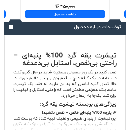
۴۵۰,۰۰۰
مشاهده محصول
توضیحات درباره محصول
تیشرت یقه گرد 100% پنبه‌ای –
راحتی بی‌نقص، استایل بی‌دغدغه
تصور کنید در یک روز معمولی هستید؛ شاید در حال گپ‌وگفت
دوستانه در یک کافه دنج یا قدم زدن زیر نور ملایم خورشید.
حالا تصور کنید لباسی که به تن دارید نه فقط یک تیشرت
ساده، بلکه همراهی مطمئن است که راحتی، استایل و کیفیت را
برای شما یک‌جا به ارمغان می‌آورد.
ویژگی‌های برجسته تیشرت یقه گرد:
🌿
پارچه 100% پنبه‌ای خالص – نفس بکشید!
این تیشرت از
پنبه‌ی طبیعی و لطیف
تهیه شده که پوست شما
را در آغوشی نرم و خنک می‌گیرد. نه آن‌قدر نازک که نگران
دوامش باشید و نه آن‌قدر ضخیم که احساس سنگینی کنید.