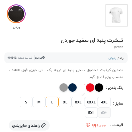
ویدیو
تیشرت پنبه ای سفید جوردن
jordan
برند :
بایقوش
موجود
شناسه محصول:
#16846
تضمین کیفیت محصول ، نخی پنبه ای درجه یک ، تن خوری فوق العاده ،
مناسب برای فصول گرم
رنگ‌بندی :
S
M
L
XL
XXL
XXXL
4XL
سایز :
5XL
6XL
قیمت :
۹۹۹,۰۰۰
راهنمای سایزبندی