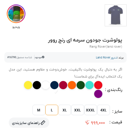
ویدیو
پولوشرت جودون سرمه ای رنج روور
Rang Rover(land rover)
برند :
لندرور Land Rover
موجود
شناسه محصول:
#16790
اگر به دنبال یک پولوشرت باکیفیت، خوش‌دوخت و مقاوم هستید، این مدل
یک انتخاب ایده‌آل برای شماست!
رنگ‌بندی :
M
L
XL
XXL
XXXL
4XL
سایز :
قیمت :
۹۹۹,۰۰۰
راهنمای سایزبندی