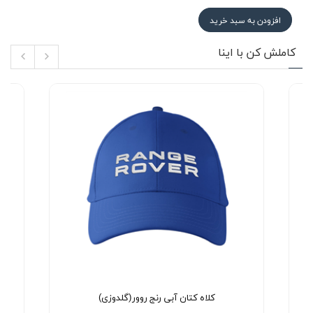
افزودن به سبد خرید
کاملش کن با اینا
کلاه کتان آبی رنج روور(گلدوزی)