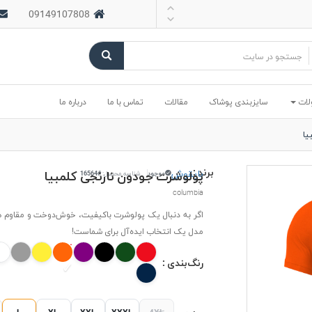
09149107808
لات
سایزبندی پوشاک
مقالات
تماس با ما
درباره ما
یا
برند :
بایقوش
پولوشرت جودون نارنجی کلمبیا
موجود
شناسه محصول:
#16564
columbia
اگر به دنبال یک پولوشرت باکیفیت، خوش‌دوخت و مقاوم 
مدل یک انتخاب ایده‌آل برای شماست!
رنگ‌بندی :
L
XL
XXL
XXXL
4XL