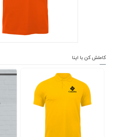
کاپشن زمستانی
تیشرت آستین بلند
شلوار اسلش
پافر
کاملش کن با اینا
شلوارک
کفش
دورس
کوله و کیف
هودی
سویشرت زیپدار