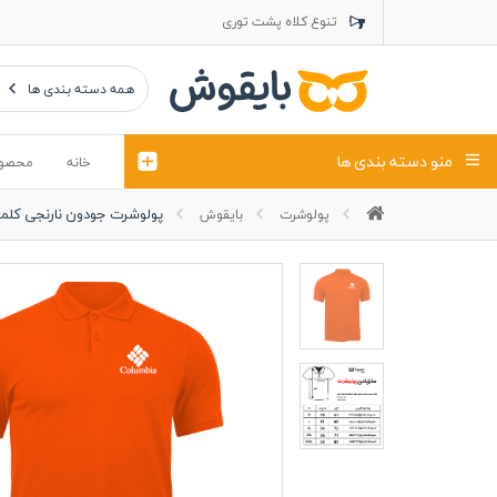
تنوع کلاه پشت توری
تنوع کلاه کتان
تنوع تراول ماک
همه دسته بندی ها
منو دسته بندی ها
خانه
محصو
پولوشرت جودون نارنجی کلمب
پولوشرت
بایقوش
تیشرت
کلاه
پولوشرت
تیشِرت اور
پولوشرت آستین بلند
کاپشن بهاری (ژاکت)