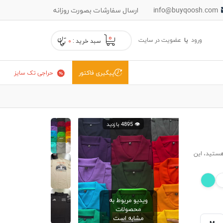
info@buyqoosh.com
ارسال سفارشات بصورت روزانه
۰
ورود
یا
عضویت در سایت
سبد خرید :
۰
حراجی تک سایز
پیگیری فاکتور
👁️ 4895 بازدید
هستید، این
ویدیو مربوط به
محصولات
مشابه است
M