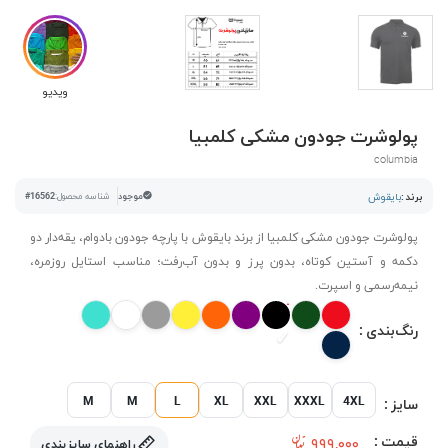
ویدیو
پولوشرت جودون مشکی کلمبیا
columbia
برند :
بایقوش
موجود
شناسه محصول:
#16562
پولوشرت جودون مشکی کلمبیا از برند بایقوش با پارچه جودون بادوام، یقه‌دار دو
دکمه و آستین کوتاه، بدون پرز و بدون آب‌رفت؛ مناسب استایل روزمره،
نیمه‌رسمی و اسپرت.
رنگ‌بندی :
M
M
L
XL
XXL
XXXL
4XL
سایز :
قیمت :
۹۹۹,۰۰۰
راهنمای سایزبندی