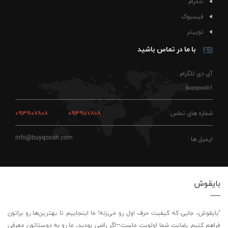
تلگرام
فیسبوک
توییتر
با ما در تماس باشید
آی دی تلگرام :
buyqoosh1
شماره های تماس :
۰۹۱۴۹۱۰۷۸۰۸
۰۹۱۴۹۱۰۷۸۰۸
info@buyqoosh.com
ایمیل ها :
بایقوش
"بایقوش، جایی که کیفیت حرف اول رو می‌زنه! ما اینجاییم تا بهترین‌ها رو براتون
فراهم کنیم. رضایت شما اولویت ماست—اگر راضی بودید، ما رو به دوستاتون معرفی