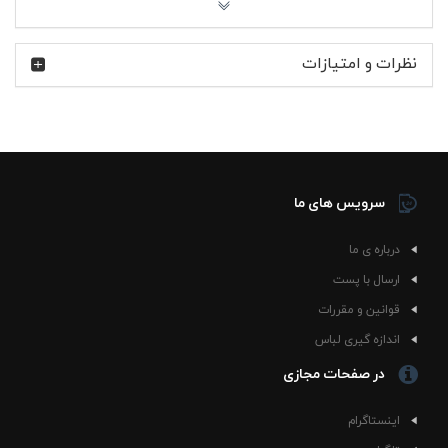
راحت و سبک: وزن متعادل پارچه باعث راحتی در طول روز
می‌شود، بدون ایجاد حساسیت یا احساس گرما.
نظرات و امتیازات
با این پولوشرت، استایل شیک و راحتی را همزمان تجربه کنید!
همین حالا رنگ و سایز مورد نظر خود را انتخاب کنید و به کمد
لباس‌هایتان یک گزینه‌ی عالی اضافه کنید.
سرویس های ما
درباره ی ما
ارسال با پست
قوانین و مقررات
اندازه گیری لباس
در صفحات مجازی
اینستاگرام