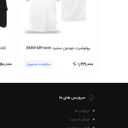
تیشرت پنبه ای سفید کمپ به دلیل نداشتن طرح شلوغ
ثابت روزهای پرتکرار شما شود؛ لباسی که بدون فکر زی
نحوه شستشو و نگهداری 🧼
برای حفظ کیفیت پارچه پنبه‌ای و جلوگیری از تغ
استفاده از شوینده ملایم و خشک کردن در هوای آزاد
از دست ندهد. با رعایت این نکات ساده، تیشرت پن
پولوشرت جودون سفید BMW MPower
کلا
در نهایت، این تیشرت آستین کوتاه پنبه‌ای برای 
داشته باشند. ترکیب راحتی، تنفس‌پذیری و رنگ سف
۵۰,۰۰۰
۱,۱۹۹,۰۰۰
مشاهده محصول
سرویس های ما
درباره ی ما
ارسال با پست
قوانین و مقررات