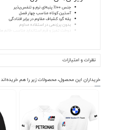
جنس ۱۰۰٪ پنبه‌ای نرم و تنفس‌پذیر
آستین کوتاه مناسب چهار فصل
یقه گرد کشباف مقاوم در برابر افتادگی
بدون پرزدهی در استفاده مداوم
دوخت تمیز و فرم استاندارد مناسب خانم ها 
ثبات سایز و بدون آب‌رفت در شستشوی اص
رنگ سفید خالص، قابل ست با انواع آیتم‌ها
پارچه پنبه‌ای استفاده‌شده در تیشرت پنبه ای سف
سنگینی یا گرمای آزاردهنده نداشته باشید. بافت 
نظرات و امتیازات
طراحی شده که بعد از چندین بار شستشو فرم اولی
لباسی قابل اعتماد برای استفاده مداوم شود.
رنگ سفید این مدل، دست شما را برای ست کردن کامل
خریداران این محصول، محصولات زیر را هم خریده‌اند
نیمه‌رسمی‌تر می‌توانید تیشرت پنبه ای سفید کمپ 
سویشرت عملکرد بسیار خوبی دارد؛ چون پارچه پنبه
موارد استفاده و استایل پیشن
این تیشرت برای استفاده روزمره طراحی شده اما
می‌توان روی آن حساب کرد. فرم استاندارد و طراحی
ترکیب این تیشرت با آیتم‌های تک‌رنگ جلوه‌ای مر
شماست.