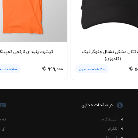
، انتخابی مناسب برای کسانی است که به لباس‌های ساده اما خوش‌فرم علاقه د
اد آن را از کمد برمی‌دارید و می‌دانید با اکثر گزینه‌ها هماهنگ خواهد شد.
ییر سایز، شستشو با آب سرد توصیه می‌شود. بهتر است تیشرت را با لباس‌ها
 به افزایش عمر پارچه کمک می‌کند. از قرار دادن مستقیم لباس در معرض حرارت ب
به ای سفید کمپ برای مدت طولانی ظاهر تمیز و خوش‌فرم خود را حفظ خواهد کرد
ه کتان مشکی نشنال جئوگرافیک
تیشرت پنبه ای نارنجی کمپین
کسانی طراحی شده که به کاربردی بودن لباس اهمیت می‌دهند و دوست دارند یک 
(گلدوزی)
ید کلاسیک باعث شده این مدل از بایقوش به انتخابی همیشگی برای خانم ها و 
۹۹۹,۰۰۰
۵
مشاهده محصول
مشاهده م
در صفحات مجازی
اینستاگرام
نام 
تلگرام
آی د
فیسبوک