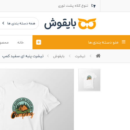
تنوع کلاه پشت توری
تنوع کلاه کتان
تنوع تراول ماک
همه دسته بندی ها
منو دسته بندی ها
خانه
محصو
تیشرت پنبه ای سفید کمپ
تیشرت
بایقوش
تیشرت
کلاه
پولوشرت
تیشِرت اور
پولوشرت آستین بلند
کاپشن بهاری (ژاکت)