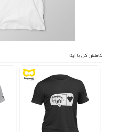
کاپشن زمستانی
تیشرت آستین بلند
شلوار اسلش
پافر
کاملش کن با اینا
شلوارک
کفش
دورس
کوله و کیف
هودی
سویشرت زیپدار