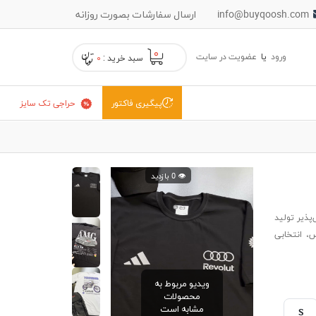
info@buyqoosh.com
ارسال سفارشات بصورت روزانه
۰
ورود
یا
عضویت در سایت
سبد خرید :
۰
حراجی تک سایز
پیگیری فاکتور
👁️ 0 بازدید
پذیر تولید
، انتخابی
ویدیو مربوط به
محصولات
مشابه است
S