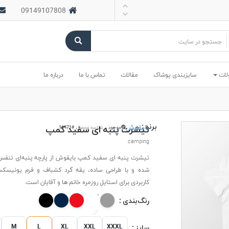
09149107808
لات
سایزبندی پوشاک
مقالات
تماس با ما
درباره ما
برند :
بایقوش
تیشرت پنبه ای سفید کمپ
موجود
شناسه محصول:
#16471
camping
تیشرت پنبه ای سفید کمپ بایقوش از پارچه پنبه‌ای تنفس‌
شده و با طراحی ساده، یقه گرد کشباف و فرم یونیسکس
کاربردی برای استایل روزمره خانم ها و آقایان است.
رنگ‌بندی :
M
L
XL
XXL
XXXL
سایز :