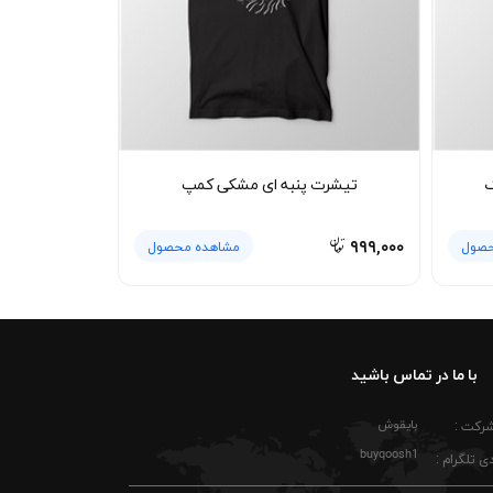
ارند. این مدل می‌تواند به‌راحتی تبدیل به آیتم
ی همرنگ بشویید تا سفیدی آن شفاف باقی بماند.
سیار بالا خودداری کنید تا یقه کشباف فرم خود را
.
گ
تیشرت پنبه ای مشکی کمپ
آیتم ساده اما قابل اتکا در استایل روزمره خود
آقایان تبدیل شود.
۹۹۹,۰۰۰
حصول
مشاهده محصول
با ما در تماس باشید
بایقوش
شرکت :
buyqoosh1
ی تلگرام :