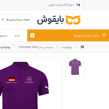
تنوع کلاه پشت توری
تنوع کلاه کتان
تنوع تراول ماک
همه دسته بندی ها
منو دسته بندی ها
خانه
محصو
پولوشرت
پولوشرت
مرسدس بنز mercedes benz
تیشرت
کلاه
پولوشرت
تیشِرت اور
پولوشرت آستین بلند
کاپشن بهاری (ژاکت)