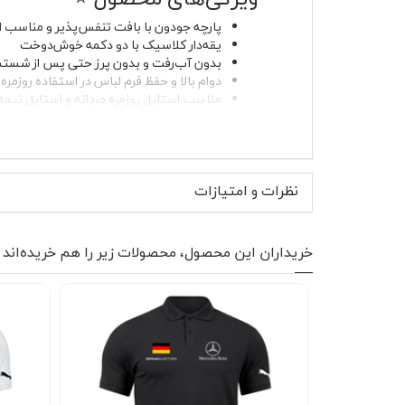
لیوان و ماگ
پارچه جودون با بافت تنفس‌پذیر و مناسب 
لباس کار
یقه‌دار کلاسیک با دو دکمه خوش‌دوخت
بدون آب‌رفت و بدون پرز حتی پس از شست
دوام بالا و حفظ فرم لباس در استفاده روزمره
کلاه بافت
مناسب استایل روزمره مردانه و استایل نیم
لوگوی بنز با چاپ ظریف روی سینه سمت 
دستکش
کیفیت پارچه جودون این پولوشرت باعث می‌شود 
گردنی کلاه شو
معمولی طرف نیستید. چاپ لوگوی بنز روی سینه، 
خاص محسوب می‌شود.
نظرات و امتیازات
موارد استفاده و استایل پیشن
پولوشرت جودون بنفش بنز آلمان برای استایل روزم
خریداران این محصول، محصولات زیر را هم خریده‌اند
کتان مشکی یا طوسی بسیار شیک می‌شود. در روزهای
نحوه شستشو و نگهداری 🧼
برای حفظ رنگ بنفش و کیفیت پارچه، شستشو با آب
خشک‌کن با حرارت بالا کمک می‌کند پولوشرت بدون آب‌