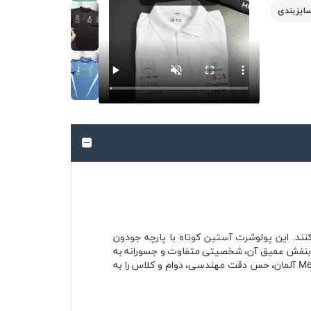
سایزبندی
نند. این پولوشرت آستین کوتاه با پارچه جودون
 رنگ بنفش عمیق آن، شخصیتی متفاوت و جسورانه به
استایل می‌دهد و در عین حال به‌سادگی با آیتم‌های خنثی ست می‌شود. حضور نام بنز، الهام‌گرفته از برند افسانه‌ای Mercedes‑Benz آلمان، حس دقت مهندسی، دوام و کلاس را به