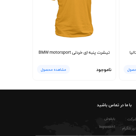
لیا
تیشرت پنبه ای خردلی BMW motorsport
ناموجود
حصول
مشاهده محصول
با ما در تماس باشید
بایقوش
شرکت :
buyqoosh1
ی تلگرام :