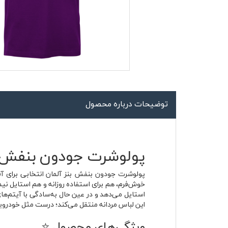
کاپشن زمستانی
تیشرت آستین بلند
شلوار اسلش
پافر
شلوارک
توضیحات درباره محصول
کفش
دورس
پولوشرت جودون بنفش بن
کوله و کیف
پولوشرت جودون بنفش بنز آلمان انتخابی برای آق
خوش‌فرم، هم برای استفاده روزانه و هم استایل نی
هودی
این لباس مردانه منتقل می‌کند؛ درست مثل خودرویی
سویشرت زیپدار
ویژگی‌های محصول ⭐