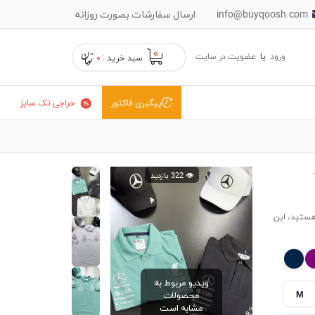
info@buyqoosh.com
ارسال سفارشات بصورت روزانه
۰
ورود
یا
عضویت در سایت
سبد خرید :
۰
حراجی تک سایز
پیگیری فاکتور
👁️ 322 بازدید
هستید، این
ویدیو مربوط به
M
محصولات
مشابه است