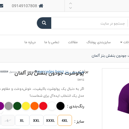
09149107808
لات
سایزبندی پوشاک
مقالات
تماس با ما
درباره ما
 جودون بنفش بنز آلمان
برند :
مرسدس بنز mercedes benz
پولوشرت جودون بنفش بنز آلمان
موجود
شناسه محصول:
#16000
benz
اگر به دنبال یک پولوشرت باکیفیت، خوش‌دوخت و مقاوم 
مدل یک انتخاب ایده‌آل برای شماست!
رنگ‌بندی :
L
XL
XXL
XXXL
4XL
سایز :