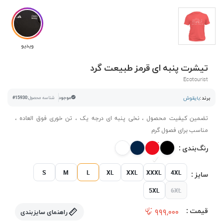
ویدیو
تیشرت پنبه ای قرمز طبیعت گرد
Ecotourist
برند :
بایقوش
موجود
شناسه محصول:
#15930
تضمین کیفیت محصول ، نخی پنبه ای درجه یک ، تن خوری فوق العاده ،
مناسب برای فصول گرم
رنگ‌بندی :
S
M
L
XL
XXL
XXXL
4XL
سایز :
5XL
6XL
قیمت :
۹۹۹,۰۰۰
راهنمای سایزبندی