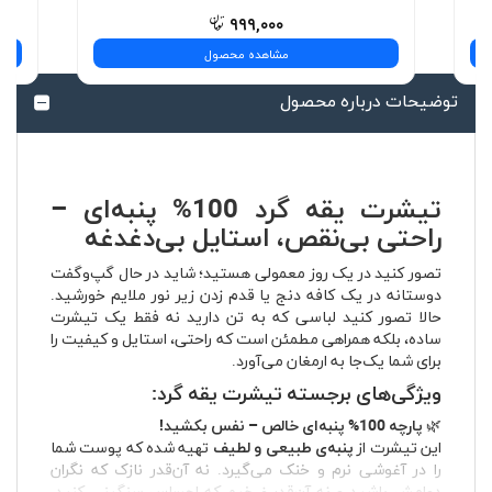
۹۹۹,۰۰۰
مشاهده محصول
توضیحات درباره محصول
تیشرت یقه گرد 100% پنبه‌ای –
راحتی بی‌نقص، استایل بی‌دغدغه
تصور کنید در یک روز معمولی هستید؛ شاید در حال گپ‌وگفت
دوستانه در یک کافه دنج یا قدم زدن زیر نور ملایم خورشید.
حالا تصور کنید لباسی که به تن دارید نه فقط یک تیشرت
ساده، بلکه همراهی مطمئن است که راحتی، استایل و کیفیت را
برای شما یک‌جا به ارمغان می‌آورد.
ویژگی‌های برجسته تیشرت یقه گرد:
🌿
پارچه 100% پنبه‌ای خالص – نفس بکشید!
این تیشرت از
پنبه‌ی طبیعی و لطیف
تهیه شده که پوست شما
را در آغوشی نرم و خنک می‌گیرد. نه آن‌قدر نازک که نگران
دوامش باشید و نه آن‌قدر ضخیم که احساس سنگینی کنید.