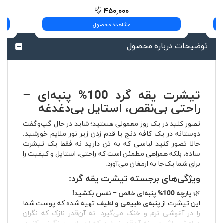
۴۵۰,۰۰۰
مشاهده محصول
توضیحات درباره محصول
تیشرت یقه گرد 100% پنبه‌ای –
راحتی بی‌نقص، استایل بی‌دغدغه
تصور کنید در یک روز معمولی هستید؛ شاید در حال گپ‌وگفت
دوستانه در یک کافه دنج یا قدم زدن زیر نور ملایم خورشید.
حالا تصور کنید لباسی که به تن دارید نه فقط یک تیشرت
ساده، بلکه همراهی مطمئن است که راحتی، استایل و کیفیت را
برای شما یک‌جا به ارمغان می‌آورد.
ویژگی‌های برجسته تیشرت یقه گرد:
🌿
پارچه 100% پنبه‌ای خالص – نفس بکشید!
این تیشرت از
پنبه‌ی طبیعی و لطیف
تهیه شده که پوست شما
را در آغوشی نرم و خنک می‌گیرد. نه آن‌قدر نازک که نگران
دوامش باشید و نه آن‌قدر ضخیم که احساس سنگینی کنید.