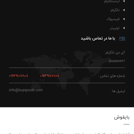
اینستاگرام
تلگرام
فیسبوک
توییتر
با ما در تماس باشید
آی دی تلگرام :
buyqoosh1
شماره های تماس :
۰۹۱۴۹۱۰۷۸۰۸
۰۹۱۴۹۱۰۷۸۰۸
info@buyqoosh.com
ایمیل ها :
بایقوش
"بایقوش، جایی که کیفیت حرف اول رو می‌زنه! ما اینجاییم تا بهترین‌ها رو براتون