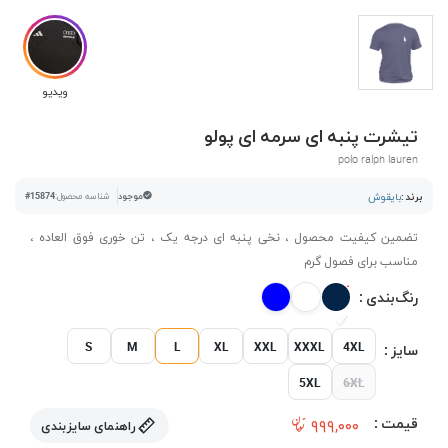
ویدیو
تیشرت پنبه ای سرمه ای پولو
polo ralph lauren
برند :
بایقوش
موجود
شناسه محصول:
#15874
تضمین کیفیت محصول ، نخی پنبه ای درجه یک ، تن خوری فوق العاده ،
مناسب برای فصول گرم
رنگ‌بندی :
S
M
L
XL
XXL
XXXL
4XL
سایز :
5XL
6XL
قیمت :
۹۹۹,۰۰۰
راهنمای سایزبندی