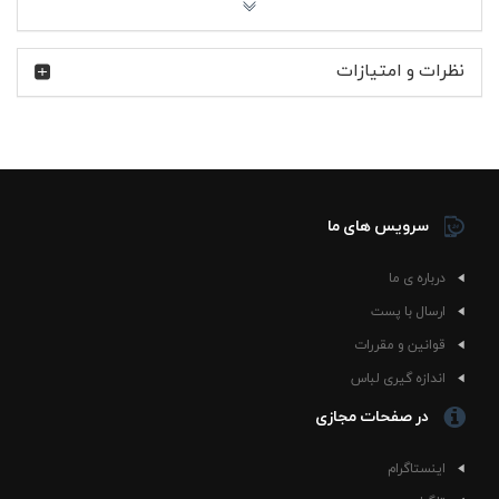
راحت و سبک: وزن متعادل پارچه باعث راحتی در طول روز
می‌شود، بدون ایجاد حساسیت یا احساس گرما.
نظرات و امتیازات
با این پولوشرت، استایل شیک و راحتی را همزمان تجربه کنید!
همین حالا رنگ و سایز مورد نظر خود را انتخاب کنید و به کمد
لباس‌هایتان یک گزینه‌ی عالی اضافه کنید.
سرویس های ما
درباره ی ما
ارسال با پست
قوانین و مقررات
اندازه گیری لباس
در صفحات مجازی
اینستاگرام