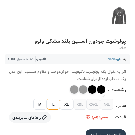
پولوشرت جودون آستین بلند مشکی ولوو
volvo
برند :
ولوو volvo
موجود
شناسه محصول:
#14841
اگر به دنبال یک پولوشرت باکیفیت، خوش‌دوخت و مقاوم هستید، این مدل
یک انتخاب ایده‌آل برای شماست!
رنگ‌بندی :
M
L
XL
XXL
XXXL
4XL
سایز :
قیمت :
۱,۰۹۹,۰۰۰
راهنمای سایزبندی
افزودن به سبد خرید