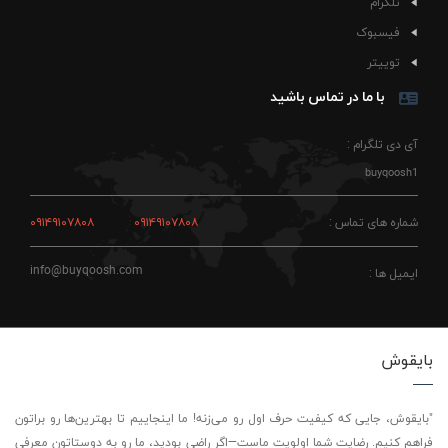
تلگرام
فیسبوک
توییتر
با ما در تماس باشید
آی دی تلگرام :
buyqoosh1
شماره های تماس :
۰۹۱۴۹۱۰۷۸۰۸
۰۹۱۴۹۱۰۷۸۰۸
info@buyqoosh.com
ایمیل ها :
بایقوش
"بایقوش، جایی که کیفیت حرف اول رو می‌زنه! ما اینجاییم تا بهترین‌ها رو براتون
فراهم کنیم. رضایت شما اولویت ماست—اگر راضی بودید، ما رو به دوستاتون معرفی