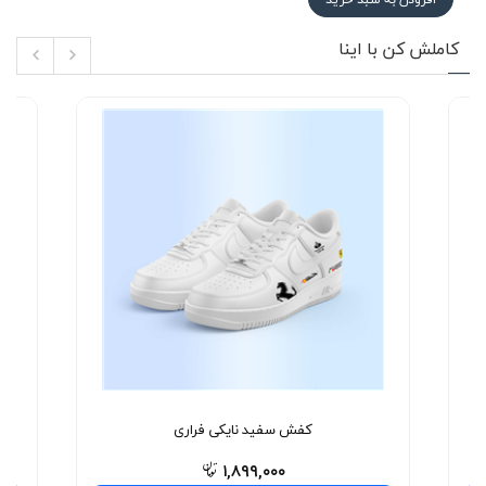
کاملش کن با اینا
کفش سفید نایکی فراری
۱,۸۹۹,۰۰۰