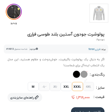
ویدیو
پولوشرت جودون آستین بلند طوسی فراری
Ferrari
برند :
فراری ferrari
موجود
شناسه محصول:
#14813
اگر به دنبال یک پولوشرت باکیفیت، خوش‌دوخت و مقاوم هستید، این مدل
یک انتخاب ایده‌آل برای شماست!
رنگ‌بندی :
M
L
XL
XXL
XXXL
4XL
سایز :
قیمت :
۱,۳۱۹,۰۰۰
راهنمای سایزبندی
افزودن به سبد خرید