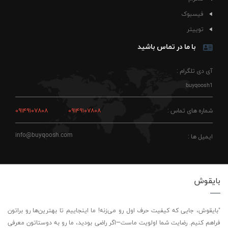
فیسبوک
توییتر
با ما در تماس باشید
آی دی تلگرام :
buyqoosh1
شماره های تماس :
۰۹۱۴۹۱۰۷۸۰۸
۰۹۱۴۹۱۰۷۸۰۸
info@buyqoosh.com
ایمیل ها :
بایقوش
"بایقوش، جایی که کیفیت حرف اول رو می‌زنه! ما اینجاییم تا بهترین‌ها رو براتون
فراهم کنیم. رضایت شما اولویت ماست—اگر راضی بودید، ما رو به دوستاتون معرفی