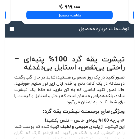
۹۹۹,۰۰۰
مشاهده محصول
توضیحات درباره محصول
تیشرت یقه گرد 100% پنبه‌ای –
راحتی بی‌نقص، استایل بی‌دغدغه
تصور کنید در یک روز معمولی هستید؛ شاید در حال گپ‌وگفت
دوستانه در یک کافه دنج یا قدم زدن زیر نور ملایم خورشید.
حالا تصور کنید لباسی که به تن دارید نه فقط یک تیشرت
ساده، بلکه همراهی مطمئن است که راحتی، استایل و کیفیت را
برای شما یک‌جا به ارمغان می‌آورد.
ویژگی‌های برجسته تیشرت یقه گرد:
🌿
پارچه 100% پنبه‌ای خالص – نفس بکشید!
این تیشرت از
پنبه‌ی طبیعی و لطیف
تهیه شده که پوست شما
را در آغوشی نرم و خنک می‌گیرد. نه آن‌قدر نازک که نگران
دوامش باشید و نه آن‌قدر ضخیم که احساس سنگینی کنید.