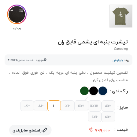
ویدیو
تیشرت پنبه ای یشمی قایق ران
Canoeing
برند :
بایقوش
موجود
شناسه محصول:
#14614
تضمین کیفیت محصول ، نخی پنبه ای درجه یک ، تن خوری فوق العاده ،
مناسب برای فصول گرم
رنگ‌بندی :
S
M
L
XL
XXL
XXXL
4XL
سایز :
5XL
6XL
قیمت :
۹۹۹,۰۰۰
راهنمای سایزبندی