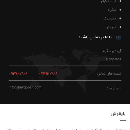
اینستاگرام
تلگرام
فیسبوک
توییتر
با ما در تماس باشید
آی دی تلگرام :
buyqoosh1
شماره های تماس :
۰۹۱۴۹۱۰۷۸۰۸
۰۹۱۴۹۱۰۷۸۰۸
info@buyqoosh.com
ایمیل ها :
بایقوش
"بایقوش، جایی که کیفیت حرف اول رو می‌زنه! ما اینجاییم تا بهترین‌ها رو براتون