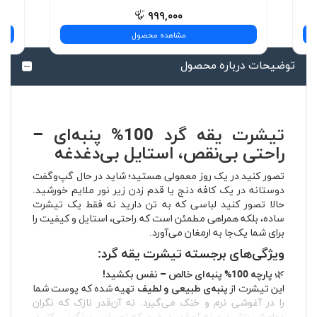
۹۹۹,۰۰۰
مشاهده محصول
توضیحات درباره محصول
تیشرت یقه گرد 100% پنبه‌ای –
راحتی بی‌نقص، استایل بی‌دغدغه
تصور کنید در یک روز معمولی هستید؛ شاید در حال گپ‌وگفت
دوستانه در یک کافه دنج یا قدم زدن زیر نور ملایم خورشید.
حالا تصور کنید لباسی که به تن دارید نه فقط یک تیشرت
ساده، بلکه همراهی مطمئن است که راحتی، استایل و کیفیت را
برای شما یک‌جا به ارمغان می‌آورد.
ویژگی‌های برجسته تیشرت یقه گرد:
🌿
پارچه 100% پنبه‌ای خالص – نفس بکشید!
این تیشرت از
پنبه‌ی طبیعی و لطیف
تهیه شده که پوست شما
را در آغوشی نرم و خنک می‌گیرد. نه آن‌قدر نازک که نگران
دوامش باشید و نه آن‌قدر ضخیم که احساس سنگینی کنید.