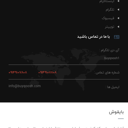
اینستاگرام
تلگرام
فیسبوک
توییتر
با ما در تماس باشید
آی دی تلگرام :
buyqoosh1
شماره های تماس :
۰۹۱۴۹۱۰۷۸۰۸
۰۹۱۴۹۱۰۷۸۰۸
info@buyqoosh.com
ایمیل ها :
بایقوش
"بایقوش، جایی که کیفیت حرف اول رو می‌زنه! ما اینجاییم تا بهترین‌ها رو براتون