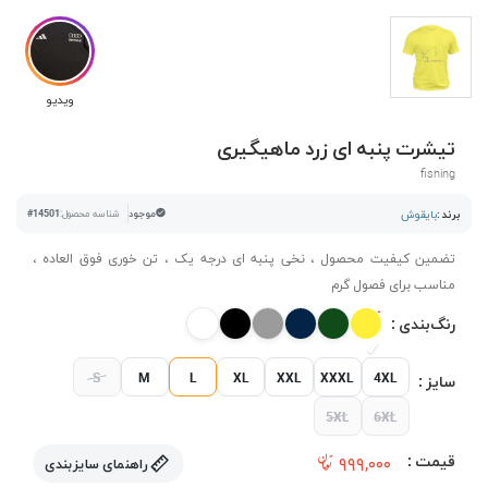
ویدیو
تیشرت پنبه ای زرد ماهیگیری
fishing
برند :
بایقوش
موجود
شناسه محصول:
#14501
تضمین کیفیت محصول ، نخی پنبه ای درجه یک ، تن خوری فوق العاده ،
مناسب برای فصول گرم
رنگ‌بندی :
S
M
L
XL
XXL
XXXL
4XL
سایز :
5XL
6XL
قیمت :
۹۹۹,۰۰۰
راهنمای سایزبندی