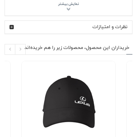
دمپا راسته هم باعث شده ظاهر آن کمی منظم‌تر از اسلش‌های
کاملاً جذب باشد و برای استایل نیمه‌رسمی هم قابل استفاده
باشد.
نظرات و امتیازات
نام لکسوس (Lexus) یادآور برند خودروسازی لوکس ژاپنی
است که به دقت در جزئیات، حرکت نرم و تجربه رانندگی بی‌صدا
معروف است. همین ذهنیت در طراحی شلوار اسلش مشکی
لکسوس هم دیده می‌شود؛ تمرکز روی راحتی، عملکرد دقیق و
خریداران این محصول، محصولات زیر را هم خریده‌اند
ظاهری تمیز و بدون اغراق. مدلی که برای رانندگی‌های طولانی،
رفت‌وآمد شهری یا حتی یک روز شلوغ کاری، همراه قابل
اعتمادی محسوب می‌شود.
ویژگی‌های محصول ✨
جنس: پارچه گلکسی پنبه با بافت نرم و مقاوم
مدل دمپا راسته با فرم خوش‌استایل
عدم زانو انداختن در استفاده طولانی‌مدت
دو جیب بغل زیپ‌دار برای امنیت بیشتر وسایل
یک جیب پشت زیپ‌دار کاربردی
مناسب خانم ها و آقایان در استایل اسپرت
رنگ مشکی ساده و بدون چاپ یا گلدوزی
پارچه گلکسی پنبه به‌کاررفته در شلوار اسلش مشکی لکسوس