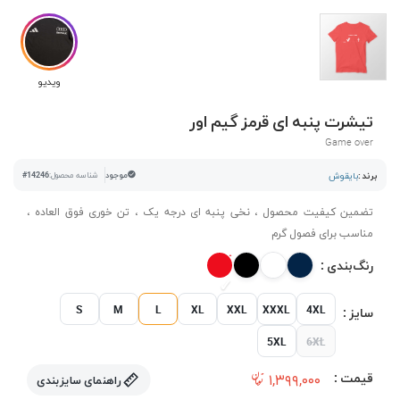
ویدیو
تیشرت پنبه ای قرمز گیم اور
Game over
برند :
بایقوش
موجود
شناسه محصول:
#14246
تضمین کیفیت محصول ، نخی پنبه ای درجه یک ، تن خوری فوق العاده ،
مناسب برای فصول گرم
رنگ‌بندی :
S
M
L
XL
XXL
XXXL
4XL
سایز :
5XL
6XL
قیمت :
۱,۳۹۹,۰۰۰
راهنمای سایزبندی