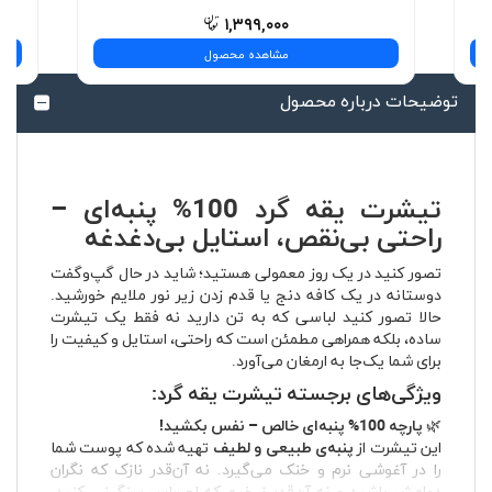
۱,۳۹۹,۰۰۰
مشاهده محصول
توضیحات درباره محصول
تیشرت یقه گرد 100% پنبه‌ای –
راحتی بی‌نقص، استایل بی‌دغدغه
تصور کنید در یک روز معمولی هستید؛ شاید در حال گپ‌وگفت
دوستانه در یک کافه دنج یا قدم زدن زیر نور ملایم خورشید.
حالا تصور کنید لباسی که به تن دارید نه فقط یک تیشرت
ساده، بلکه همراهی مطمئن است که راحتی، استایل و کیفیت را
برای شما یک‌جا به ارمغان می‌آورد.
ویژگی‌های برجسته تیشرت یقه گرد:
🌿
پارچه 100% پنبه‌ای خالص – نفس بکشید!
این تیشرت از
پنبه‌ی طبیعی و لطیف
تهیه شده که پوست شما
را در آغوشی نرم و خنک می‌گیرد. نه آن‌قدر نازک که نگران
دوامش باشید و نه آن‌قدر ضخیم که احساس سنگینی کنید.