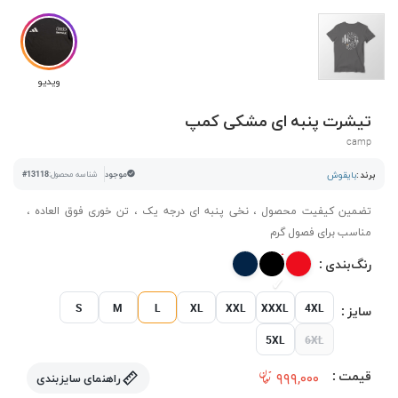
ویدیو
تیشرت پنبه ای مشکی کمپ
camp
برند :
بایقوش
موجود
شناسه محصول:
#13118
تضمین کیفیت محصول ، نخی پنبه ای درجه یک ، تن خوری فوق العاده ،
مناسب برای فصول گرم
رنگ‌بندی :
S
M
L
XL
XXL
XXXL
4XL
سایز :
5XL
6XL
قیمت :
۹۹۹,۰۰۰
راهنمای سایزبندی