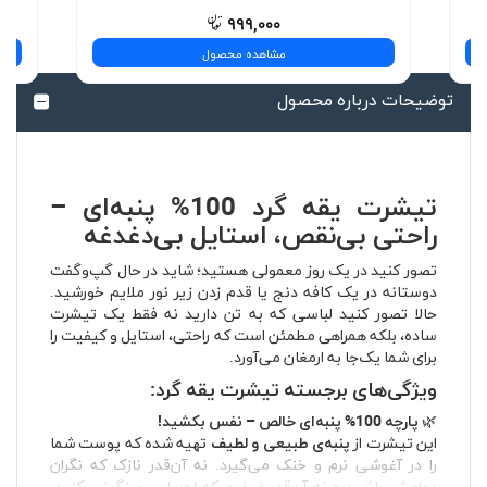
۹۹۹,۰۰۰
مشاهده محصول
توضیحات درباره محصول
تیشرت یقه گرد 100% پنبه‌ای –
راحتی بی‌نقص، استایل بی‌دغدغه
تصور کنید در یک روز معمولی هستید؛ شاید در حال گپ‌وگفت
دوستانه در یک کافه دنج یا قدم زدن زیر نور ملایم خورشید.
حالا تصور کنید لباسی که به تن دارید نه فقط یک تیشرت
ساده، بلکه همراهی مطمئن است که راحتی، استایل و کیفیت را
برای شما یک‌جا به ارمغان می‌آورد.
ویژگی‌های برجسته تیشرت یقه گرد:
🌿
پارچه 100% پنبه‌ای خالص – نفس بکشید!
این تیشرت از
پنبه‌ی طبیعی و لطیف
تهیه شده که پوست شما
را در آغوشی نرم و خنک می‌گیرد. نه آن‌قدر نازک که نگران
دوامش باشید و نه آن‌قدر ضخیم که احساس سنگینی کنید.