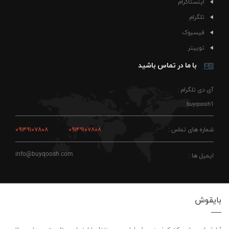
اینستاگرام
تلگرام
فیسبوک
توییتر
با ما در تماس باشید
آی دی تلگرام :
buyqoosh1
شماره های تماس :
۰۹۱۴۹۱۰۷۸۰۸
۰۹۱۴۹۱۰۷۸۰۸
info@buyqoosh.com
ایمیل ها :
بایقوش
"بایقوش، جایی که کیفیت حرف اول رو می‌زنه! ما اینجاییم تا بهترین‌ها رو براتون