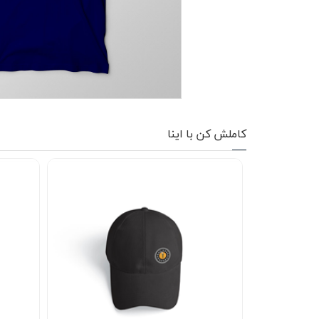
کاپشن زمستانی
تیشرت آستین بلند
شلوار اسلش
پافر
کاملش کن با اینا
شلوارک
کفش
دورس
کوله و کیف
هودی
سویشرت زیپدار