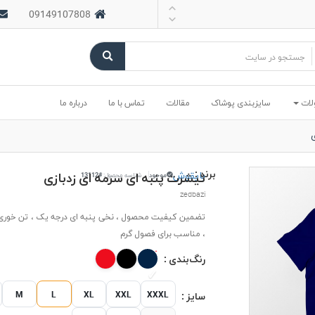
09149107808
لات
سایزبندی پوشاک
مقالات
تماس با ما
درباره ما
ی
برند :
بایقوش
تیشرت پنبه ای سرمه ای زدبازی
موجود
شناسه محصول:
#13112
zedbazi
تضمین کیفیت محصول ، نخی پنبه ای درجه یک ، تن خوری 
، مناسب برای فصول گرم
رنگ‌بندی :
M
L
XL
XXL
XXXL
سایز :