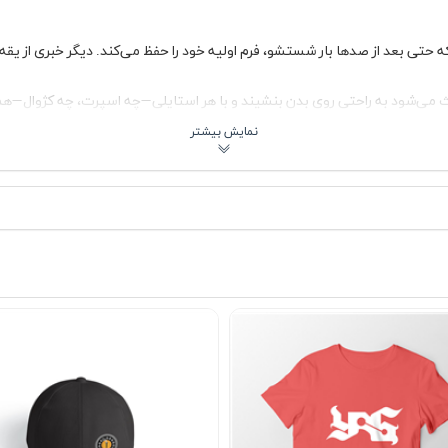
حتی بعد از صدها بار شستشو، فرم اولیه خود را حفظ می‌کند. دیگر خبری از یق
می‌شود به راحتی روی بدن بنشیند و با هر استایلی—چه اسپرت، چه کژوال—ه
د. چه طرفدار رنگ‌های کلاسیک باشید، چه دنبال تنالیته‌های خاص، این تیشرت 
 از تغییر رنگ یا سایز، همیشه مثل روز اول تازه می‌ماند.
 آینه، لبخندی از راحتی و رضایت روی لب‌های شما بنشاند. این فقط یک تیشر