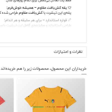
👕
یقه کش‌بافت مقاوم – همیشه خوش‌فرم:
یقه‌ی این تیشرت با
کش‌بافت مقاوم
طراحی شده که 
📏
قواره استاندارد – برای هر سلیقه و هر اندام:
طراحی استاندارد و
سایزبندی کامل
این تیشرت باعث 
🎨
رنگ‌های جذاب – هر روز یک انتخاب تازه:
از طیف وسیعی از رنگ‌های زنده و شیک انتخاب کنی
🧺
نگهداری آسان – بی‌دردسر و ماندگار:
این تیشرت به راحتی قابل شستشو است و بدون نگرانی
نظرات و امتیازات
🚀
حالا وقتشه لباسی بپوشید که هر بار نگاه در
خریداران این محصول، محصولات زیر را هم خریده‌اند
انتخاب کنید.