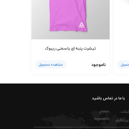
تیشرت پنبه ای یاسمنی ریبوک
ناموجود
حصول
مشاهده محصول
با ما در تماس باشید
بایقوش
شرکت :
buyqoosh1
ی تلگرام :