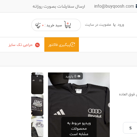
info@buyqoosh.com
ارسال سفارشات بصورت روزانه
۰
ورود
یا
عضویت در سایت
سبد خرید :
۰
حراجی تک سایز
پیگیری فاکتور
👁️ 0 بازدید
فوق العاده
ویدیو مربوط به
S
محصولات
مشابه است