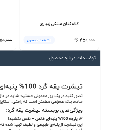
لیوان و ماگ
لباس کار
کلاه کتان مشکی زدبازی
کلاه بافت
دستکش
۵۰,۰۰۰
۴۵۰,۰۰۰
مشاهده محصول
گردنی کلاه شو
توضیحات درباره محصول
تیشرت یقه گرد 100% پنبه‌ای – راحتی بی‌نقص، استایل بی‌دغدغه
تصور کنید در یک روز معمولی هستید؛ شاید در حال 
ساده، بلکه همراهی مطمئن است که راحتی، استایل و 
ویژگی‌های برجسته تیشرت یقه گرد:
🌿
پارچه 100% پنبه‌ای خالص – نفس بکشید!
این تیشرت از
پنبه‌ی طبیعی و لطیف
تهیه شده که پ
فقط یک تعادل بی‌نقص برای تمام روزهای سال.