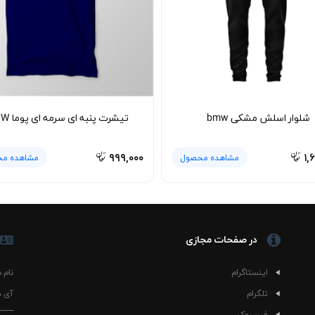
شلوار اسلش مشکی bmw
تیشرت پنبه ای سرمه ای پوما BMW
۹۹۹,۰۰۰
۱,
مشاهده محصول
مشاهده م
در صفحات مجازی
اینستاگرام
نام 
تلگرام
آی د
فیسبوک