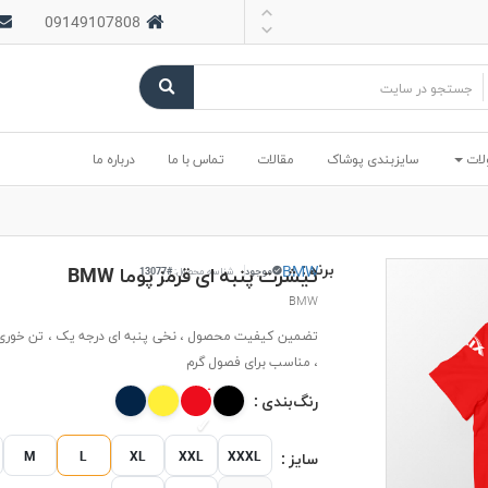
09149107808
لات
سایزبندی پوشاک
مقالات
تماس با ما
درباره ما
برند :
BMW
تیشرت پنبه ای قرمز پوما BMW
موجود
شناسه محصول:
#13077
BMW
تضمین کیفیت محصول ، نخی پنبه ای درجه یک ، تن خوری 
، مناسب برای فصول گرم
رنگ‌بندی :
M
L
XL
XXL
XXXL
سایز :