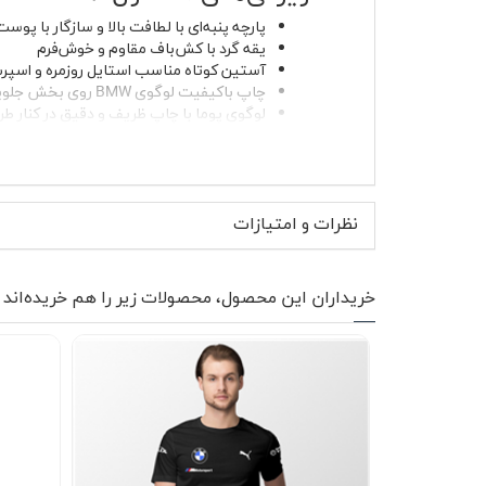
پارچه پنبه‌ای با لطافت بالا و سازگار با پوست
یقه گرد با کش‌باف مقاوم و خوش‌فرم
آستین کوتاه مناسب استایل روزمره و اسپر
چاپ باکیفیت لوگوی BMW روی بخش جلویی سینه
لوگوی پوما با چاپ ظریف و دقیق در کنار طر
بدون پرزدهی و بدون آب‌رفت پس از شستش
سایزبندی کامل، مناسب آقا و خانم
کیف
همیشه خوش‌فرم روی تن. دوخت تمیز و چاپ ماندگا
نظرات و امتیازات
موارد استفاده و استایل پیشن
این تیشرت انتخابی عالی برای استایل روزمره، دو
خریداران این محصول، محصولات زیر را هم خریده‌اند
اسلش طوسی ست می‌شود. در فصل‌های خنک‌تر، پو
BMW هستند.
نحوه شستشو و نگهداری 🧺
برای حفظ رنگ قرمز زنده و کیفیت چاپ، تیشرت را با
ساده باعث می‌شود تیشرت پنبه‌ای قرمز پوما BMW برای مدت طولانی، همان حس روز اول را حفظ کند.