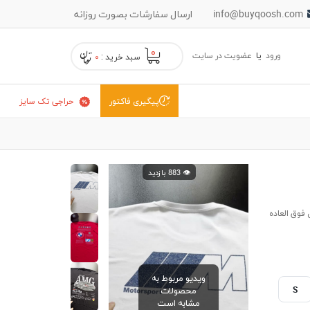
info@buyqoosh.com
ارسال سفارشات بصورت روزانه
۰
ورود
یا
عضویت در سایت
سبد خرید :
۰
حراجی تک سایز
پیگیری فاکتور
👁️ 883 بازدید
فوق العاده
ویدیو مربوط به
S
محصولات
مشابه است