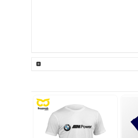
رود؛ خنک در تابستان، قابل‌استفاده در پاییز زیر کاپشن یا هودی، و
اب بماند.
گ قرمز آن به‌خوبی با شلوار جین تیره، مشکی یا
د؛ مخصوص کسانی که عاشق دنیای خودرو و برند
 خشک‌کن با حرارت بالا بپرهیزید. رعایت این نکات