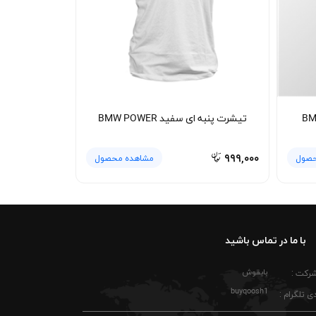
تیشرت پنبه ای سفید BMW POWER
۹۹۹,۰۰۰
حصول
مشاهده محصول
با ما در تماس باشید
بایقوش
شرکت :
buyqoosh1
ی تلگرام :