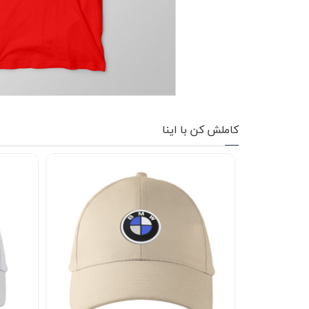
کاپشن زمستانی
تیشرت آستین بلند
شلوار اسلش
پافر
کاملش کن با اینا
شلوارک
کفش
دورس
کوله و کیف
هودی
سویشرت زیپدار