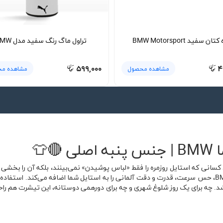
تان سفید BMW Motorsport
تراول ماگ رنگ سفید مدل BMW
۵۹۹,۰۰۰
۴
مشاهده محصول
مشاهده م
👕
ما BMW انتخابی است برای کسانی که استایل روزمره را فقط «لباس پوشیدن» نمی‌بینند، بلکه آ
پرانرژی و طراحی الهام‌گرفته از دنیای خودروهای BMW، حس سرعت، قدرت و دقت آلمانی را به استایل شما اضاف
د. چه برای یک روز شلوغ شهری و چه برای دورهمی دوستانه، این تیشرت هم راحت