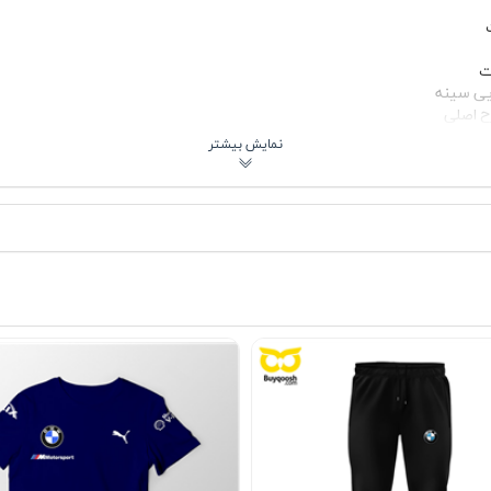
ت
ح اصلی
و
یت پارچه در تیشرت پنبه‌ای قرمز پوما BMW دقیقاً همان چیزی است که از یک لباس روزمره حرفه‌ای انتظار می‌
ر باعث می‌شود حتی بعد از شستشوهای مکرر، ظاهر تیشرت همچنان تازه و جذ
هادی 👟🧥
رهمی‌های دوستانه، محل کار غیررسمی و حتی استایل نیمه‌رسمی اسپرت است. رن
شیدن آن زیر کاپشن مشکی یا سویشرت ساده، استایلی جذاب و مدرن می‌ساز
 آب سرد و ترجیحاً پشت‌ورو بشویید. از مواد شوینده ملایم استفاده کنید و از