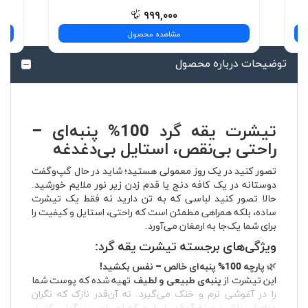
۹۹۹,۰۰۰
مشاهده محصول
توضیحات درباره محصول
تیشرت یقه گرد 100% پنبه‌ای –
راحتی بی‌نقص، استایل بی‌دغدغه
تصور کنید در یک روز معمولی هستید؛ شاید در حال گپ‌وگفت
دوستانه در یک کافه دنج یا قدم زدن زیر نور ملایم خورشید.
حالا تصور کنید لباسی که به تن دارید نه فقط یک تیشرت
ساده، بلکه همراهی مطمئن است که راحتی، استایل و کیفیت را
برای شما یک‌جا به ارمغان می‌آورد.
ویژگی‌های برجسته تیشرت یقه گرد:
🌿
پارچه 100% پنبه‌ای خالص – نفس بکشید!
این تیشرت از
پنبه‌ی طبیعی و لطیف
تهیه شده که پوست شما
را در آغوشی نرم و خنک می‌گیرد. نه آن‌قدر نازک که نگران
دوامش باشید و نه آن‌قدر ضخیم که احساس سنگینی کنید.