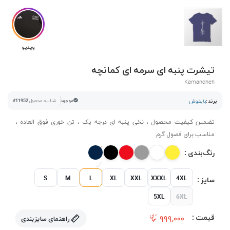
ویدیو
تیشرت پنبه ای سرمه ای کمانچه
Kamancheh
برند :
بایقوش
موجود
شناسه محصول:
#11952
تضمین کیفیت محصول ، نخی پنبه ای درجه یک ، تن خوری فوق العاده ،
مناسب برای فصول گرم
رنگ‌بندی :
S
M
L
XL
XXL
XXXL
4XL
سایز :
5XL
6XL
قیمت :
۹۹۹,۰۰۰
راهنمای سایزبندی