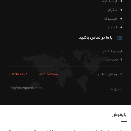
اینستاگرام
تلگرام
فیسبوک
توییتر
با ما در تماس باشید
آی دی تلگرام :
buyqoosh1
شماره های تماس :
۰۹۱۴۹۱۰۷۸۰۸
۰۹۱۴۹۱۰۷۸۰۸
info@buyqoosh.com
ایمیل ها :
بایقوش
"بایقوش، جایی که کیفیت حرف اول رو می‌زنه! ما اینجاییم تا بهترین‌ها رو براتون