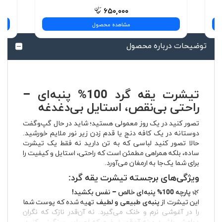
۶۵۰,۰۰۰
مشاهده محصول
توضیحات درباره محصول
تیشرت یقه گرد 100% پنبه‌ای –
راحتی بی‌نقص، استایل بی‌دغدغه
تصور کنید در یک روز معمولی هستید؛ شاید در حال گپ‌وگفت
دوستانه در یک کافه دنج یا قدم زدن زیر نور ملایم خورشید.
حالا تصور کنید لباسی که به تن دارید نه فقط یک تیشرت
ساده، بلکه همراهی مطمئن است که راحتی، استایل و کیفیت را
برای شما یک‌جا به ارمغان می‌آورد.
ویژگی‌های برجسته تیشرت یقه گرد:
🌿
پارچه 100% پنبه‌ای خالص – نفس بکشید!
این تیشرت از
پنبه‌ی طبیعی و لطیف
تهیه شده که پوست شما
را در آغوشی نرم و خنک می‌گیرد. نه آن‌قدر نازک که نگران
دوامش باشید و نه آن‌قدر ضخیم که احساس سنگینی کنید.