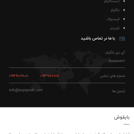
اینستاگرام
تلگرام
فیسبوک
توییتر
با ما در تماس باشید
آی دی تلگرام :
buyqoosh1
شماره های تماس :
۰۹۱۴۹۱۰۷۸۰۸
۰۹۱۴۹۱۰۷۸۰۸
info@buyqoosh.com
ایمیل ها :
بایقوش
"بایقوش، جایی که کیفیت حرف اول رو می‌زنه! ما اینجاییم تا بهترین‌ها رو براتون