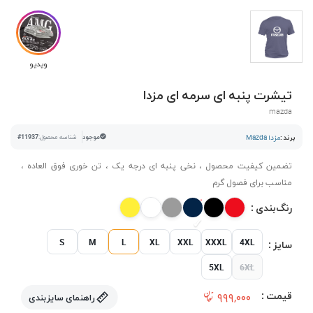
ویدیو
تیشرت پنبه ای سرمه ای مزدا
mazda
برند :
مزدا Mazda
موجود
شناسه محصول:
#11937
تضمین کیفیت محصول ، نخی پنبه ای درجه یک ، تن خوری فوق العاده ،
مناسب برای فصول گرم
رنگ‌بندی :
S
M
L
XL
XXL
XXXL
4XL
سایز :
5XL
6XL
قیمت :
۹۹۹,۰۰۰
راهنمای سایزبندی