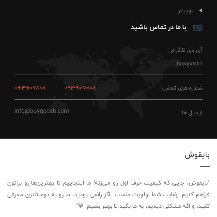
توییتر
با ما در تماس باشید
آی دی تلگرام :
buyqoosh1
شماره های تماس :
۰۹۱۴۹۱۰۷۸۰۸
۰۹۱۴۹۱۰۷۸۰۸
info@buyqoosh.com
ایمیل ها :
بایقوش
"بایقوش، جایی که کیفیت حرف اول رو می‌زنه! ما اینجاییم تا بهترین‌ها رو براتون
فراهم کنیم. رضایت شما اولویت ماست—اگر راضی بودید، ما رو به دوستاتون معرفی
کنید، و اگه مشکلی دیدید، به ما بگید تا بهتر بشیم. 💙"