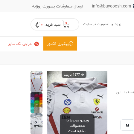
info@buyqoosh.com
ارسال سفارشات بصورت روزانه
۰
ورود
یا
عضویت در سایت
سبد خرید :
۰
حراجی تک سایز
پیگیری فاکتور
👁️ 1877 بازدید
هستید، این
ویدیو مربوط به
M
محصولات
مشابه است