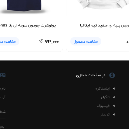
رس پنبه ای سفید تیم ایتالیا
پولوشرت جودون سرمه ای بنز petronas
د
۹۹۹,۰۰۰
مشاهده محصول
مشاهده م
در صفحات مجازی
اینستاگرام
نام 
تلگرام
آی د
فیسبوک
شمار
توییتر
ایمی