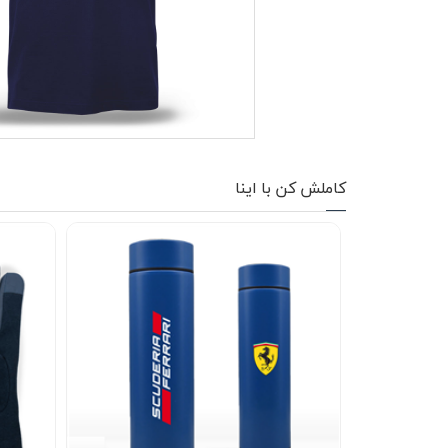
کاپشن زمستانی
تیشرت آستین بلند
شلوار اسلش
پافر
کاملش کن با اینا
شلوارک
کفش
دورس
کوله و کیف
هودی
سویشرت زیپدار