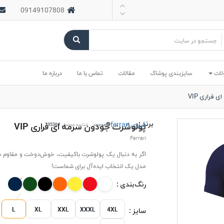
09149107808
لات
سایزبندی پوشاک
مقالات
تماس با ما
درباره ما
فراری VIP
برند :
فراری ferrari
پولوشرت جودون سرمه ای فراری VIP
موجود
شناسه محصول:
#10536
Ferrari
اگر به دنبال یک پولوشرت باکیفیت، خوش‌دوخت و مقاوم 
مدل یک انتخاب ایده‌آل برای شماست!
رنگ‌بندی :
L
XL
XXL
XXXL
4XL
سایز :