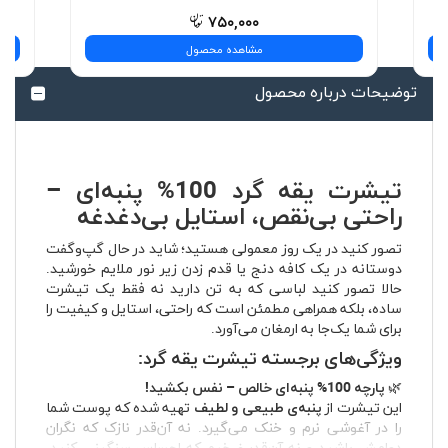
۷۵۰,۰۰۰
مشاهده محصول
توضیحات درباره محصول
تیشرت یقه گرد 100% پنبه‌ای –
راحتی بی‌نقص، استایل بی‌دغدغه
تصور کنید در یک روز معمولی هستید؛ شاید در حال گپ‌وگفت
دوستانه در یک کافه دنج یا قدم زدن زیر نور ملایم خورشید.
حالا تصور کنید لباسی که به تن دارید نه فقط یک تیشرت
ساده، بلکه همراهی مطمئن است که راحتی، استایل و کیفیت را
برای شما یک‌جا به ارمغان می‌آورد.
ویژگی‌های برجسته تیشرت یقه گرد:
🌿
پارچه 100% پنبه‌ای خالص – نفس بکشید!
این تیشرت از
پنبه‌ی طبیعی و لطیف
تهیه شده که پوست شما
را در آغوشی نرم و خنک می‌گیرد. نه آن‌قدر نازک که نگران
دوامش باشید و نه آن‌قدر ضخیم که احساس سنگینی کنید.