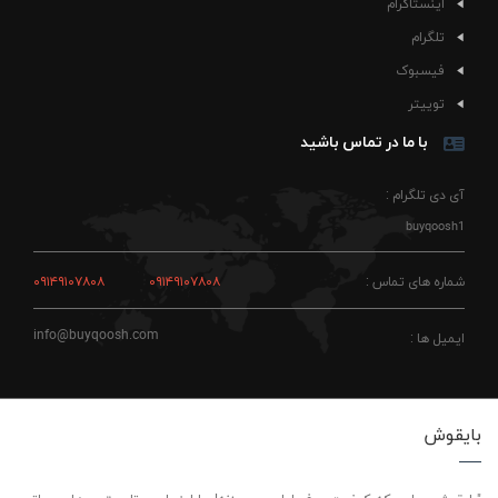
اینستاگرام
تلگرام
فیسبوک
توییتر
با ما در تماس باشید
آی دی تلگرام :
buyqoosh1
شماره های تماس :
۰۹۱۴۹۱۰۷۸۰۸
۰۹۱۴۹۱۰۷۸۰۸
info@buyqoosh.com
ایمیل ها :
بایقوش
"بایقوش، جایی که کیفیت حرف اول رو می‌زنه! ما اینجاییم تا بهترین‌ها رو براتون