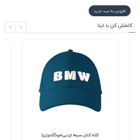
افزودن به سبد خرید
کاملش کن با اینا
کلاه کتان سرمه ای بی‌ام‌و(گلدوزی)
د