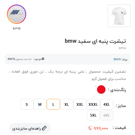
ویدیو
تیشرت پنبه ای سفید bmw
bmw
برند :
BMW
موجود
شناسه محصول:
#6076
تضمین کیفیت محصول ، نخی پنبه ای درجه یک ، تن خوری فوق العاده ،
مناسب برای فصول گرم
رنگ‌بندی :
S
M
L
XL
XXL
XXXL
4XL
سایز :
5XL
6XL
قیمت :
۹۹۹,۰۰۰
راهنمای سایزبندی