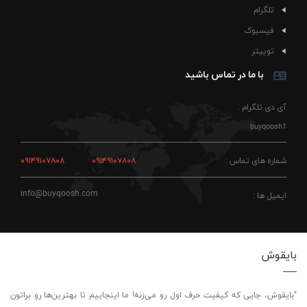
قابل استفاده در رانندگی، سفر و فعالیت فضای باز
تلگرام
ترکیب رنگ سفید و مشکی مناسب استایل اسپرت و
روزمره
فیسبوک
بخش جلویی این مدل ساختار ایستاده‌تری دارد و باعث می‌شود
توییتر
گلدوزی لوگوی ویلیامز واضح‌تر دیده شود. توری مشکی پشت
با ما در تماس باشید
کلاه علاوه بر ظاهر مسابقه‌ای، هنگام استفاده در هوای گرم یا
مسیرهای طولانی رانندگی کمک می‌کند جریان هوا بهتر برقرار
شود. نقاب 7 سانتی‌متری نیز زاویه خوبی برای محافظت از
آی دی تلگرام :
چشم در برابر نور مستقیم ایجاد می‌کند، بدون اینکه فرم اسپرت
buyqoosh1
کلاه سنگین یا بیش‌ازحد بزرگ دیده شود. کلاه سفید پشت
توری ویلیامز (گلدوزی) برای افرادی که استایل مینیمال را
دوست دارند اما می‌خواهند جزئیات خاصی از دنیای خودرو و
شماره های تماس :
۰۹۱۴۹۱۰۷۸۰۸
۰۹۱۴۹۱۰۷۸۰۸
مسابقات در پوشششان دیده شود، انتخاب جذابی است.
info@buyqoosh.com
ایمیل ها :
🏎️ موارد استفاده و استایل
پیشنهادی
این مدل به‌خوبی با تیشرت سفید، شلوار کارگو مشکی، کت
بایقوش
جین روشن یا هودی‌های ساده ست می‌شود. رنگ سفید کلاه
باعث می‌شود در استایل تابستانی خیلی تمیز و خنک دیده
شود و در فصل‌های خنک‌تر هم کنار کاپشن مشکی یا بادی جکت
"بایقوش، جایی که کیفیت حرف اول رو می‌زنه! ما اینجاییم تا بهترین‌ها رو براتون
اسپرت جلوه خوبی پیدا کند. برای رانندگی‌های طولانی، سفر