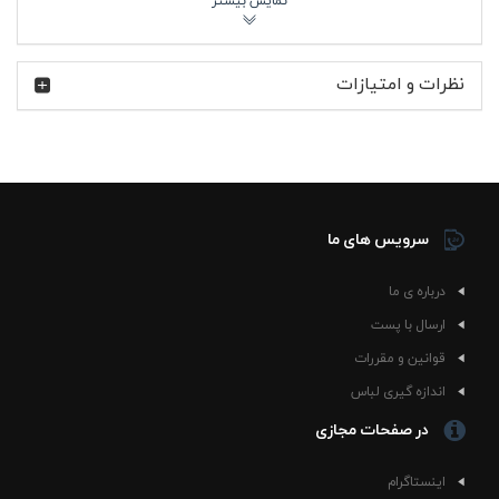
این مدل باعث می‌شود به‌راحتی با تیشرت‌های ساده، هودی،
شکت یا حتی استایل نیمه‌رسمی اسپرت ست شود.
تیم Williams Racing یکی از قدیمی‌ترین و شناخته‌شده‌ترین
نظرات و امتیازات
تیم‌های فرمول یک است که سال‌ها با طراحی‌های خاص،
خودروهای مسابقه‌ای نمادین و راننده‌های مطرح در دنیای
موتوراسپرت شناخته شده است. استفاده از لوگوی این تیم
روی کلاه سفید پشت توری ویلیامز (گلدوزی)، حال‌وهوای
مسابقات حرفه‌ای و فرهنگ ریسینگ را وارد استایل روزانه
می‌کند؛ مخصوصاً برای کسانی که مسابقات F1 را دنبال می‌کنند
و به جزئیات تیم‌ها اهمیت می‌دهند.
سرویس های ما
🧢 ویژگی‌های محصول
درباره ی ما
جنس کتان سبک و مناسب استفاده طولانی‌مدت
پشت توری برای گردش بهتر هوا و کاهش تعریق
ارسال با پست
لوگوی Williams Racing F1 با گلدوزی روی بخش
قوانین و مقررات
جلویی کلاه
قابلیت تنظیم سایز برای فیت بهتر روی سر
اندازه گیری لباس
قطر داخلی حدود 19 سانتی‌متر
در صفحات مجازی
طول نقاب 7 سانتی‌متر برای محافظت مناسب در برابر
نور
مناسب استفاده مشترک برای خانم‌ها و آقایان
اینستاگرام