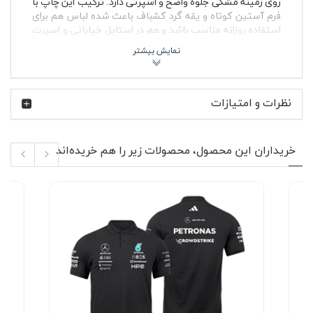
روی زمینه مشکی جلوه واضح و اسپرتی دارد. ترکیب این چاپ با
فرم آستین کوتاه و یقه گرد کشباف باعث شده لباس هم برای
استفاده روزانه مناسب باشد و هم در استایل خیابانی و اسپرت
به چشم بیاید.
ورود لوئیس همیلتون به فراری یکی از خبرهای مهم دنیای
مسابقات بود و برای طرفداران فرمول یک، ترکیب نام Ferrari و
Hamilton یادآور رقابت، سرعت و هیجان پیست است. تیشرت
نظرات و امتیازات
پنبه ای مشکی لوئیس همیلتون فراری 2026 حال و هوای همین
فرهنگ موتوراسپرت را منتقل می‌کند؛ لباسی که برای طرفداران
مسابقات اتومبیل‌رانی، ماشین‌های مسابقه‌ای و فضای تیم‌های
فرمول یک طراحی شده و به‌راحتی با آیتم‌های مختلف استایل
خریداران این محصول، محصولات زیر را هم خریده‌اند
زنانه و مردانه ست می‌شود.
🔥 ویژگی‌های محصول
پارچه پنبه ای نرم و تنفس پذیر مناسب استفاده روزمره
رنگ مشکی کاربردی با قابلیت ست شدن آسان با شلوار
جین و اسلش
چاپ گرافیکی فراری و لوئیس همیلتون روی بخش
جلوی تیشرت
یقه گرد کشباف با فرم راحت برای استفاده طولانی‌مدت
آستین کوتاه مناسب استایل اسپرت و چهار فصل
دوخت سبک و راحت مناسب خانم ها و آقایان