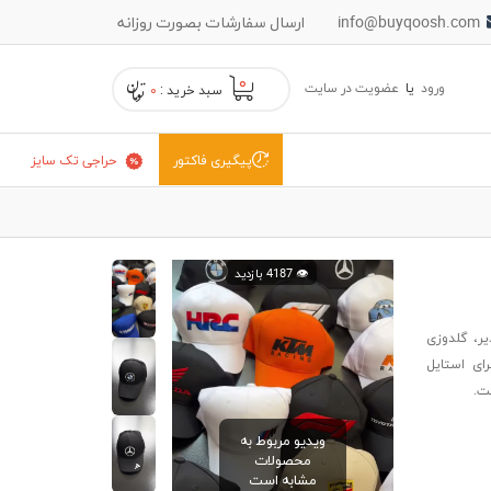
info@buyqoosh.com
ارسال سفارشات بصورت روزانه
۰
ورود
یا
عضویت در سایت
سبد خرید :
۰
حراجی تک سایز
پیگیری فاکتور
👁️ 4187 بازدید
ر، گلدوزی
 برای استایل
ست.
ویدیو مربوط به
محصولات
مشابه است