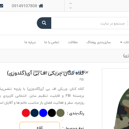
09149107808
لات
سایزبندی پوشاک
مقالات
تماس با ما
درباره ما
زی)
برند :
بایقوش
کلاه کتان چریکی اف بی آی(گلدوزی)
موجود
شناسه محصول:
#23692
FBI
کلاه کتان چریکی اف بی آی(گلدوزی) با پارچه تنفس‌پذی
برجسته FBI و قابلیت تنظیم سایز، انتخابی کاربردی
روزمره، سفر و فعالیت فضای باز مناسب خانم ها و آقایان ا
رنگ‌بندی :
کلاه
نوع محصول :