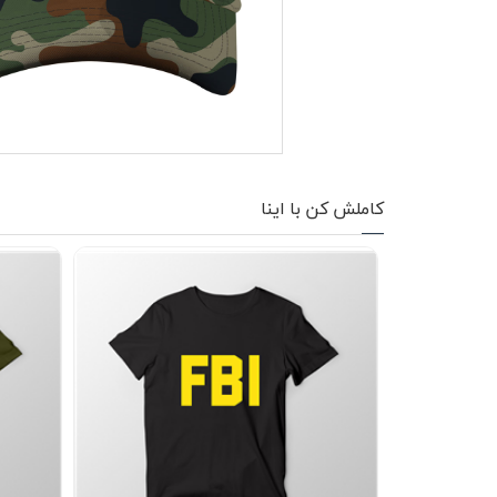
کاپشن زمستانی
تیشرت آستین بلند
شلوار اسلش
پافر
کاملش کن با اینا
شلوارک
کفش
دورس
کوله و کیف
هودی
سویشرت زیپدار