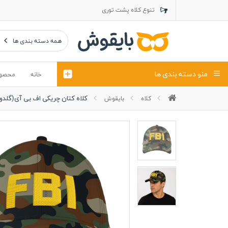
تنوع کلاه پشت توری
تنوع کلاه کتان
تنوع تراول ماک
همه دسته بندی ها
منو دسته بندی ها
خانه
محصو
کلاه کتان چریکی اف بی آی(گلدو
کلاه
بایقوش
تیشرت
کلاه
پولوشرت
تیشِرت اور
پولوشرت آستین بلند
کاپشن بهاری (ژاکت)