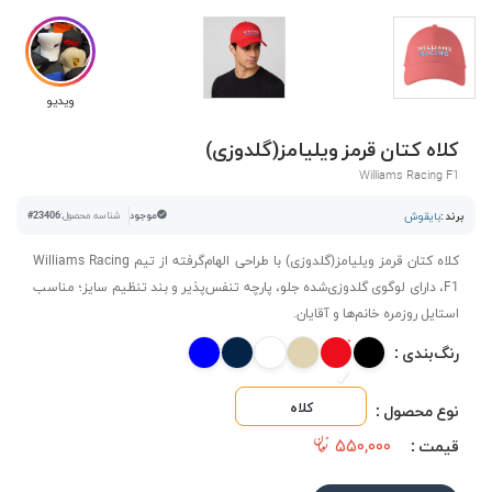
ویدیو
کلاه کتان قرمز ویلیامز(گلدوزی)
Williams Racing F1
برند :
بایقوش
موجود
شناسه محصول:
#23406
کلاه کتان قرمز ویلیامز(گلدوزی) با طراحی الهام‌گرفته از تیم Williams Racing
F1، دارای لوگوی گلدوزی‌شده جلو، پارچه تنفس‌پذیر و بند تنظیم سایز؛ مناسب
استایل روزمره خانم‌ها و آقایان.
رنگ‌بندی :
کلاه
نوع محصول :
۵۵۰,۰۰۰
قیمت :